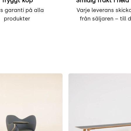
Tryggt köp
Smidig frakt i hela
rs garanti på alla
Varje leverans skicka
produkter
från säljaren – till 