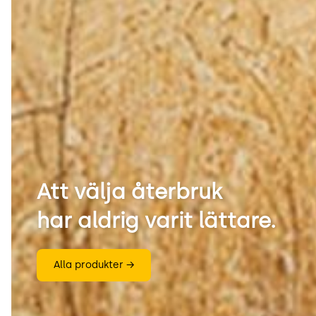
Att välja återbruk
har aldrig varit lättare.
Alla produkter →