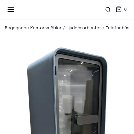
Öppna meny
place2place
0
/
/
Begagnade Kontorsmöbler
Ljudabsorbenter
Telefonbås