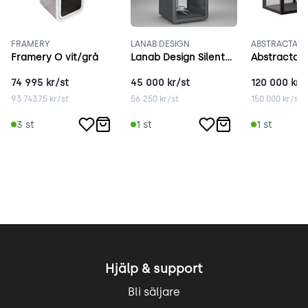
FRAMERY
LANAB DESIGN
ABSTRACTA
Framery O vit/grå
Lanab Design Silento Solo grå
74 995
kr/st
45 000
kr/st
120 000
kr/
93 743.75
kr/st
56 250
kr/st
150 000
kr/st
3
st
1
st
1
st
Hjälp & support
Bli säljare