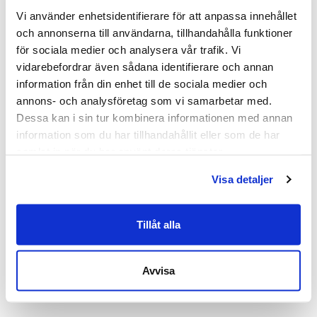
Mått: Höjd 228 cm x Bredd 115 cm x Djup 120
Vi använder enhetsidentifierare för att anpassa innehållet 
cm
och annonserna till användarna, tillhandahålla funktioner 
Skick: 4/5
för sociala medier och analysera vår trafik. Vi 
2 års garanti
vidarebefordrar även sådana identifierare och annan 
information från din enhet till de sociala medier och 
Mer om Podbooth
annons- och analysföretag som vi samarbetar med. 
Dessa kan i sin tur kombinera informationen med annan 
Martela Podbooth är designad för att erbjuda en
information som du har tillhandahållit eller som de har 
tyst och privat arbetsyta i öppna
samlat in när du har använt deras tjänster.
kontorslandskap. Den fastbyggda stolen kan
Visa detaljer
justeras mellan 60 till 85 cm, vilket ger flexibilitet
för olika användare. Belysnings- och
ventilationssystemet är justerbart, vilket gör det
Tillåt alla
möjligt att anpassa efter personliga behov.
Dessutom är telefonbåset utrustat med Powerdot
Avvisa
MIDI (EU) som inkluderar strömuttag och USB-
laddare. Godkänd enligt Möbelfaktas krav.