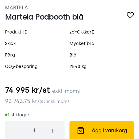
MARTELA
Martela Podbooth blå
Produktspecifikation
Produkt-ID
zoYGkkkdrE
Skick
Mycket bra
Färg
Blå
CO
-besparing
2840 kg
2
74 995
kr/st
exkl. moms
93 743.75
kr/st
inkl. moms
1
st i lager
Antal
-
+
Lägg i varukorg