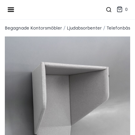
Öppna meny
place2place
0
/
/
Begagnade Kontorsmöbler
Ljudabsorbenter
Telefonbås