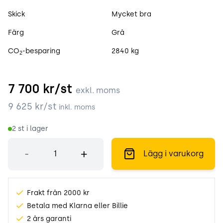
Skick
Mycket bra
Färg
Grå
CO
-besparing
2840 kg
2
7 700
kr/st
exkl. moms
9 625
kr/st
inkl. moms
2
st i lager
Antal
-
+
Lägg i varukorg
Frakt från 2000 kr
Betala med Klarna eller Billie
2 års garanti