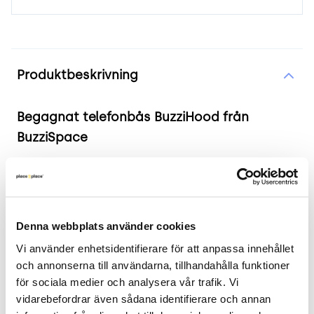
Produktinformation
Produktbeskrivning
Begagnat telefonbås BuzziHood från
BuzziSpace
2 års garanti
Begagnat telefonbås BuzziHood från BuzziSpace.
BuzziHood är ett vägghängt telefonbås som riktar
Denna webbplats använder cookies
sig till det aktivitetsbaserade kontorets behov av
Vi använder enhetsidentifierare för att anpassa innehållet 
tillfälliga små arbetsplatser för enskilt stående
och annonserna till användarna, tillhandahålla funktioner 
arbete eller telefonsamtal. Klädd i grått tyg.
för sociala medier och analysera vår trafik. Vi 
Upphängningsskenor ingår.
vidarebefordrar även sådana identifierare och annan 