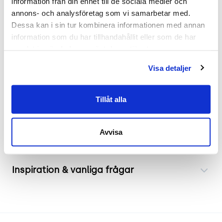
information från din enhet till de sociala medier och 
Läs mer - tillverkarens produktsida.
annons- och analysföretag som vi samarbetar med. 
.
Dessa kan i sin tur kombinera informationen med annan 
information som du har tillhandahållit eller som de har 
Mått
samlat in när du har använt deras tjänster.
Bredd 895mm
Visa detaljer
Djup 710mm
Höjd 1070mm
Tillåt alla
Frakt & leverans
Avvisa
Inspiration & vanliga frågar