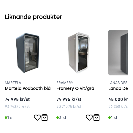
Liknande produkter
MARTELA
FRAMERY
LANAB DESIG
Martela Podbooth blå
Framery O vit/grå
74 995
kr/st
74 995
kr/st
45 000
kr/s
93 743.75
kr/st
93 743.75
kr/st
56 250
kr/st
1
st
3
st
1
st