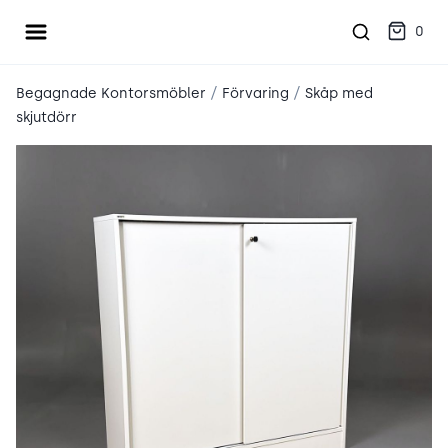
Öppna meny
place2place
0
/
/
Begagnade Kontorsmöbler
Förvaring
Skåp med
skjutdörr