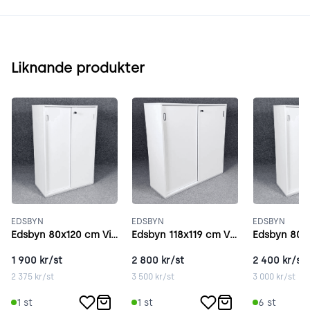
Liknande produkter
EDSBYN
EDSBYN
EDSBYN
Edsbyn 80x120 cm Vitt
Edsbyn 118x119 cm Vitt
Edsbyn 80x
1 900
kr/st
2 800
kr/st
2 400
kr/st
2 375
kr/st
3 500
kr/st
3 000
kr/st
1
st
1
st
6
st