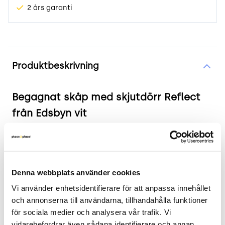
2 års garanti
Produktinformation
Produktbeskrivning
Begagnat skåp med skjutdörr Reflect
från Edsbyn vit
Produkten i korthet
Färg: Vit
Denna webbplats använder cookies
Mått: Bredd 118 cm, Djup 41.5 cm, Höjd 120 cm
Skick: 3/5
Vi använder enhetsidentifierare för att anpassa innehållet 
och annonserna till användarna, tillhandahålla funktioner 
2 års garanti
för sociala medier och analysera vår trafik. Vi 
Mer om Reflect
vidarebefordrar även sådana identifierare och annan 