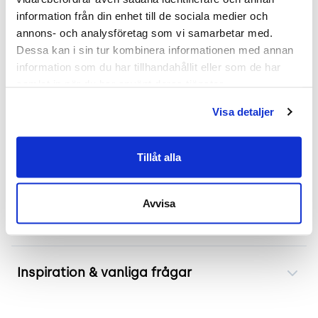
information från din enhet till de sociala medier och 
Begagnat skåp från Edsbyn modell Reflect är
annons- och analysföretag som vi samarbetar med. 
perfekt för effektiv förvaring. Dess vita skjutdörrar
Dessa kan i sin tur kombinera informationen med annan 
hjälper till att spara utrymme samtidigt som de
information som du har tillhandahållit eller som de har 
samlat in när du har använt deras tjänster.
ger enkel åtkomst till innehållet. Invändiga
hyllplan erbjuder utmärkt organisering av pärmar
Visa detaljer
och arbetsmaterial. Låset på dörren säkerställer
trygg förvaring av viktiga dokument eller
Tillåt alla
personliga tillhörigheter.
Avvisa
Frakt & leverans
Inspiration & vanliga frågar