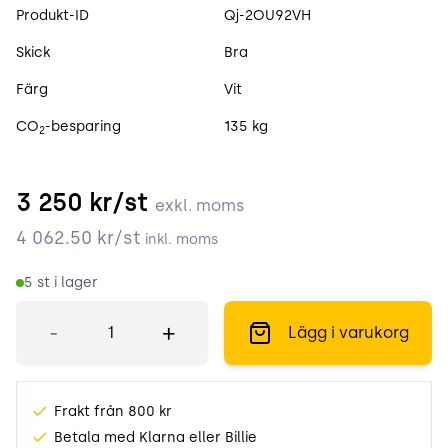
Produktspecifikation
Produkt-ID
Qj-2OU92VH
Skick
Bra
Färg
Vit
CO
-besparing
135 kg
2
3 250
kr/st
exkl. moms
4 062.50
kr/st
inkl. moms
5
st i lager
Antal
-
+
Lägg i varukorg
Frakt från 800 kr
Betala med Klarna eller Billie