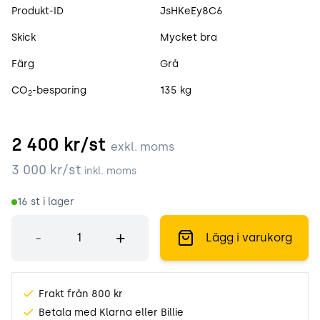
Produktspecifikation
Produkt-ID
JsHKeEy8C6
Skick
Mycket bra
Färg
Grå
CO
-besparing
135 kg
2
2 400
kr/st
exkl. moms
3 000
kr/st
inkl. moms
16
st i lager
Antal
-
+
Lägg i varukorg
Frakt från 800 kr
Betala med Klarna eller Billie