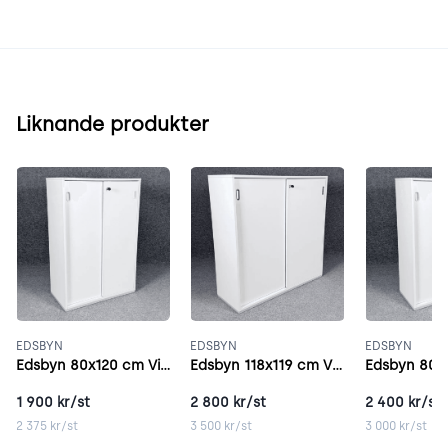
Liknande produkter
EDSBYN
EDSBYN
EDSBYN
Edsbyn 80x120 cm Vitt
Edsbyn 118x119 cm Vitt
Edsbyn 80x
1 900
kr/st
2 800
kr/st
2 400
kr/st
2 375
kr/st
3 500
kr/st
3 000
kr/st