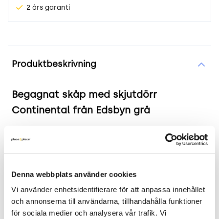
2 års garanti
Produktinformation
Produktbeskrivning
Begagnat skåp med skjutdörr
Continental från Edsbyn grå
Produkten i korthet:
Färg: Grå
Mått: Bredd 100 cm, djup 41.5 cm, höjd 130 cm
Denna webbplats använder cookies
Låsbart
Vi använder enhetsidentifierare för att anpassa innehållet 
Skick: 4/5
och annonserna till användarna, tillhandahålla funktioner 
2 års garanti
för sociala medier och analysera vår trafik. Vi 