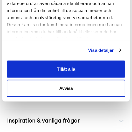
vidarebefordrar även sådana identifierare och annan 
Mer om Continental
information från din enhet till de sociala medier och 
annons- och analysföretag som vi samarbetar med. 
Edsbyns skåp med skjutdörr modell Continental är
Dessa kan i sin tur kombinera informationen med annan 
en ideal lösning för att spara utrymme i
information som du har tillhandahållit eller som de har 
kontorsmiljöer där platsen är begränsad. Dess
samlat in när du har använt deras tjänster.
design med skjutdörrar gör att det passar perfekt
Visa detaljer
även i trängre utrymmen utan att kompromissa
med funktionaliteten. Den grå färgen bidrar till ett
stilrent och dämpat utseende som integreras väl i
Tillåt alla
olika rumstyper som konferensrum eller pausytor.
Avvisa
Frakt & leverans
Inspiration & vanliga frågar