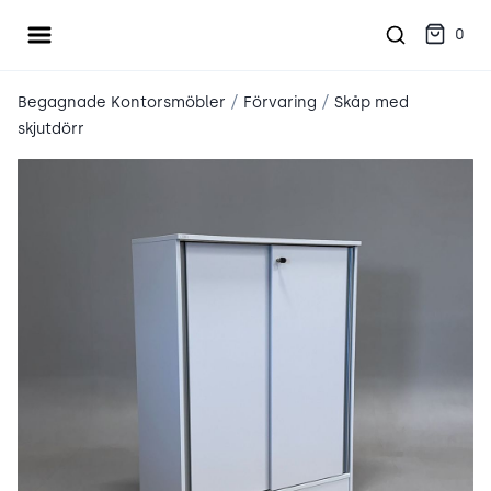
Öppna meny
place2place
0
/
/
Begagnade Kontorsmöbler
Förvaring
Skåp med
skjutdörr