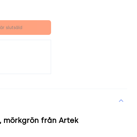
är slutsåld
a, mörkgrön från Artek