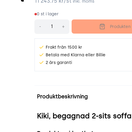
11 243.75
kr/st
inkl. moms
0
st i lager
Antal
-
+
Produkten 
Frakt från 1500 kr
Betala med Klarna eller Billie
2 års garanti
bp
k-kiki-2-sits.webp
Produktinformation
Produktbeskrivning
Kiki, begagnad 2-sits soff