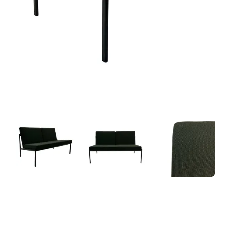
soffa-artek-kiki-2-sits-2.webp
soffa-artek-kiki-2-sits-3.we
soffa-arte