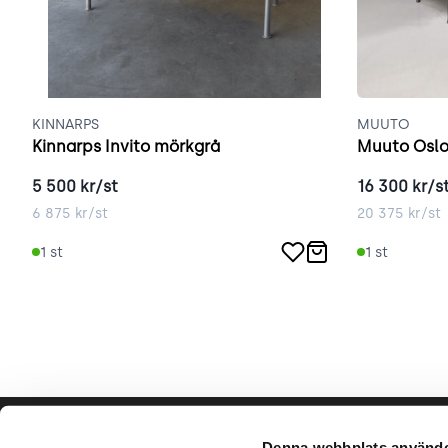
KINNARPS
MUUTO
Kinnarps Invito mörkgrå
Muuto Oslo
5 500
kr/st
16 300
kr/s
6 875
kr/st
20 375
kr/st
1
st
1
st
Hjälp & support
Vårt hå
Denna webbplats använde