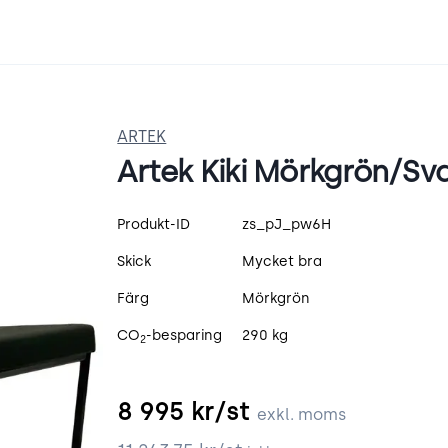
ARTEK
Artek Kiki Mörkgrön/Sv
Produktspecifikation
Produkt-ID
zs_pJ_pw6H
Skick
Mycket bra
Färg
Mörkgrön
CO
-besparing
290 kg
2
8 995
kr/st
exkl. moms