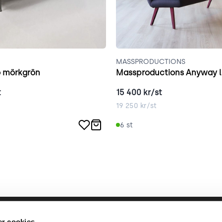
MASSPRODUCTIONS
 mörkgrön
Massproductions Anyway l
t
15 400
kr/st
19 250
kr/st
6
st
llbara arbete
place2place
Annat
r cookies