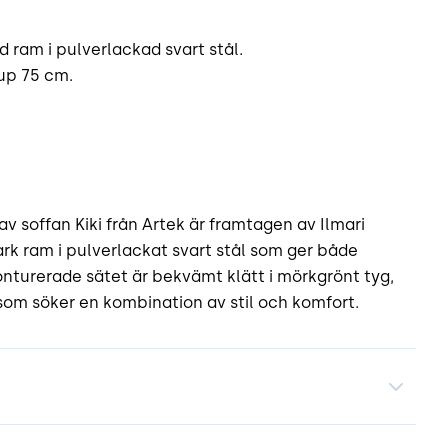
 ram i pulverlackad svart stål.
jup 75 cm.
v soffan Kiki från Artek är framtagen av Ilmari
ark ram i pulverlackat svart stål som ger både
konturerade sätet är bekvämt klätt i mörkgrönt tyg,
la som söker en kombination av stil och komfort.