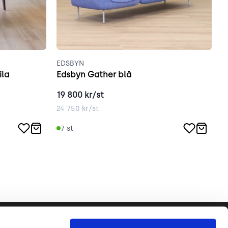
EDSBYN
E
ila
Edsbyn Gather blå
E
19 800
kr/st
1
24 750
kr/st
1
7
st
Följ oss gärna!