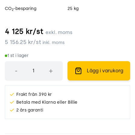
CO
-besparing
25 kg
2
4 125
kr/st
exkl. moms
5 156.25
kr/st
inkl. moms
1
st i lager
Antal
-
+
Lägg i varukorg
Frakt från 390 kr
Betala med Klarna eller Billie
2 års garanti