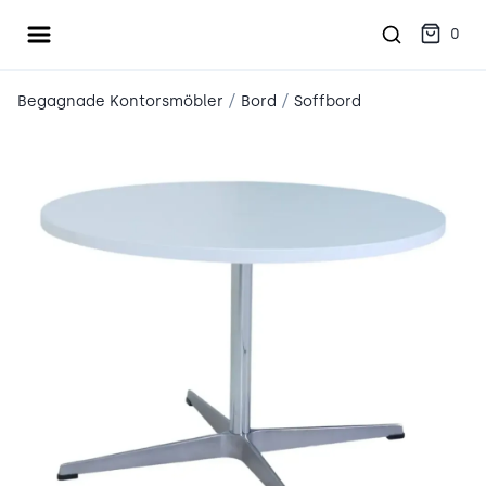
Öppna meny
place2place
0
/
/
Begagnade Kontorsmöbler
Bord
Soffbord