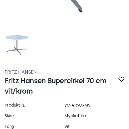
zNnJluN5nuB4.webp
FRITZ HANSEN
Fritz Hansen Supercirkel 70 cm
vit/krom
Produktspecifikation
Produkt-ID
yC-4PAOxMS
Skick
Mycket bra
Färg
Vit