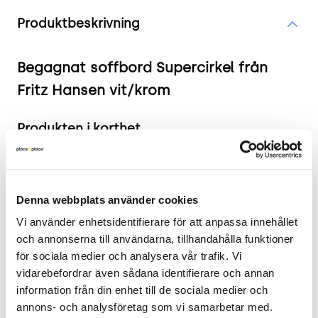
Produktinformation
Produktbeskrivning
Begagnat soffbord Supercirkel från
Fritz Hansen vit/krom
Produkten i korthet
Färg och material: Vit bordsskiva, kromstativ
Mått: Höjd 46 cm, Bredd 70 cm, Djup 70 cm
Skick: 4/5
Denna webbplats använder cookies
2 års garanti
Vi använder enhetsidentifierare för att anpassa innehållet 
och annonserna till användarna, tillhandahålla funktioner 
Mer om produkten
för sociala medier och analysera vår trafik. Vi 
vidarebefordrar även sådana identifierare och annan 
Supercikel serien är designad av Piet Hein, Bruno
information från din enhet till de sociala medier och 
Mathsson och Arne Jacobsen. Det cirkulära
annons- och analysföretag som vi samarbetar med. 
soffbordet har Arne Jacobsens 4-stjärniga