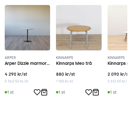
ARPER
KINNARPS
KINNARPS
Arper Dizzie marmor 47 cm vit
Kinnarps Meo trä
4 290
kr/st
880
kr/st
2 090
kr/st
5 362.50
kr/st
1 100
kr/st
2 612.50
kr/st
1
st
1
st
1
st