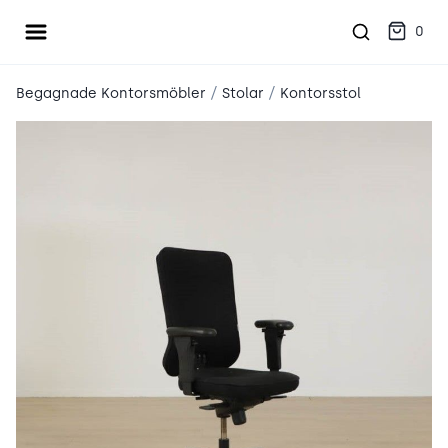
Öppna meny
place2place
0
/
/
Begagnade Kontorsmöbler
Stolar
Kontorsstol