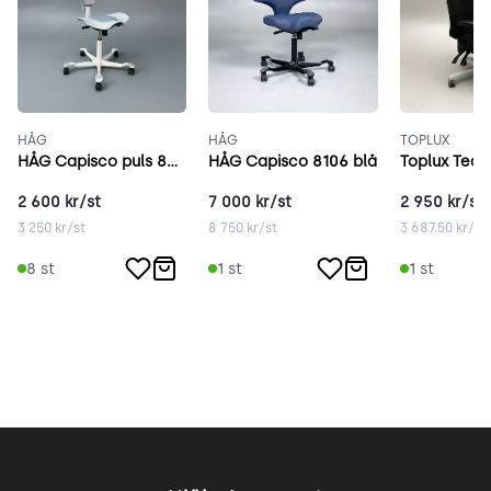
HÅG
HÅG
TOPLUX
HÅG Capisco puls 8010 grå
HÅG Capisco 8106 blå
Toplux Team
2 600
kr/st
7 000
kr/st
2 950
kr/st
3 250
kr/st
8 750
kr/st
3 687.50
kr/st
8
st
1
st
1
st