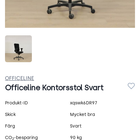
fZ_bWb_Z57cT.jpeg
OFFICELINE
Officeline Kontorsstol Svart
Produktspecifikation
Produkt-ID
xqswk6DR97
Skick
Mycket bra
Färg
Svart
CO
-besparing
90 kg
2