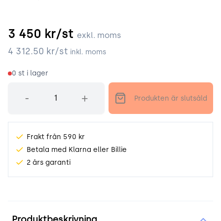
3 450
kr/st
exkl. moms
4 312.50
kr/st
inkl. moms
0
st i lager
Antal
-
+
Produkten är slutsåld
Frakt från 590 kr
Betala med Klarna eller Billie
2 års garanti
Produktinformation
Produktbeskrivning