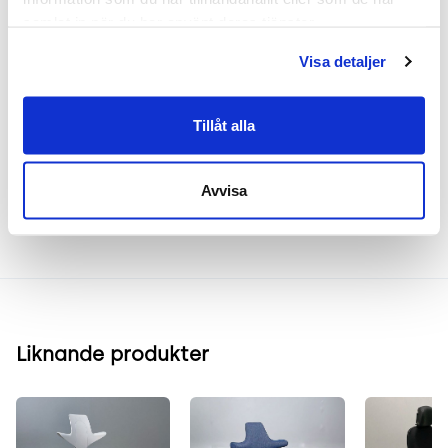
idealisk för både hemmakontor och professionella
samlat in när du har använt deras tjänster.
arbetsmiljöer där bekvämlighet är viktigt.
Visa detaljer
Frakt & leverans
Tillåt alla
Inspiration & vanliga frågar
Avvisa
Liknande produkter