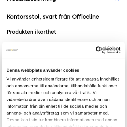
Kontorsstol, svart från Officeline
Produkten i korthet
Färg: Svart
Mått: Sitthöjd: 43-53 cm, Rygghöjd: 51 cm,
Sittbredd: 48 cm, Sittdjup: 48 cm.
Skick: 4/5
Denna webbplats använder cookies
2 års garanti
Vi använder enhetsidentifierare för att anpassa innehållet 
och annonserna till användarna, tillhandahålla funktioner 
Mer om Kontorsstolen
för sociala medier och analysera vår trafik. Vi 
Denna kontorsstol från Officeline erbjuder
vidarebefordrar även sådana identifierare och annan 
information från din enhet till de sociala medier och 
ergonomi och komfort med sin höga rygg och
annons- och analysföretag som vi samarbetar med. 
justerbara armstöd. Den stabila konstruktionen
Dessa kan i sin tur kombinera informationen med annan 
och de anpassningsbara funktionerna gör den
information som du har tillhandahållit eller som de har 