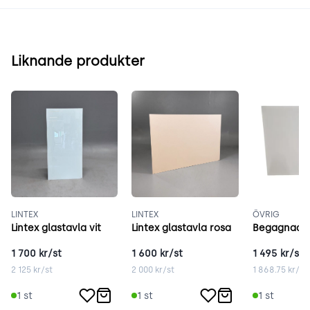
Liknande produkter
LINTEX
LINTEX
ÖVRIG
Lintex glastavla vit
Lintex glastavla rosa
1 700
kr/st
1 600
kr/st
1 495
kr/st
2 125
kr/st
2 000
kr/st
1 868.75
kr/st
1
st
1
st
1
st