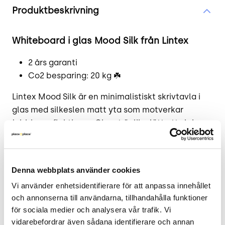
Produktbeskrivning
Whiteboard i glas Mood Silk från Lintex
2 års garanti
Co2 besparing: 20 kg ☘️
Lintex Mood Silk är en minimalistiskt skrivtavla i
glas med silkeslen matt yta som motverkar
jobbiga reflektioner. Glaset är lika lätt att skriva
på och att sudda som vanligt glas. Passar perfekt
för kontoret och konferensrummet. Det rena
formspråket förstärks genom dolda beslag och
Denna webbplats använder cookies
avsaknad av ram. I mörkrosa färg.
Vi använder enhetsidentifierare för att anpassa innehållet 
Magnetbärande skrivyta. Monteras med dolda
och annonserna till användarna, tillhandahålla funktioner 
beslag. Tillverkad av välarbetat glas. Diskret profil
för sociala medier och analysera vår trafik. Vi 
vidarebefordrar även sådana identifierare och annan 
på endast 1,2 cm. Färgkod: Blossom 690