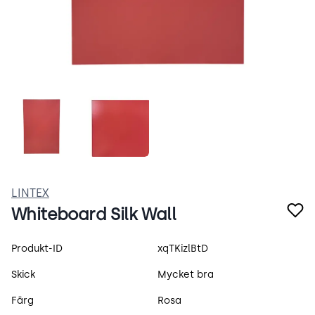
XvF8myXZmKMy.webp
lintex-morkrosa.webp
LINTEX
Whiteboard Silk Wall
Produktspecifikation
Produkt-ID
xqTKizlBtD
Skick
Mycket bra
Färg
Rosa