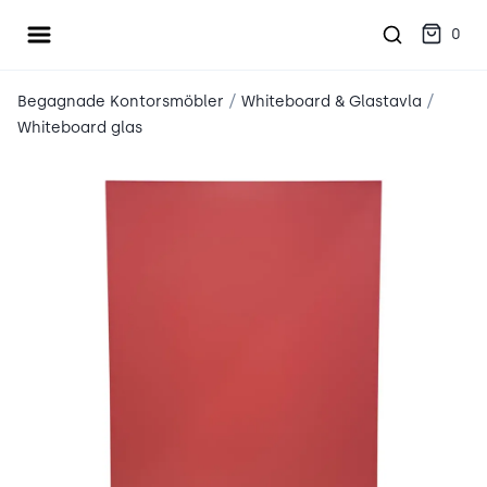
Öppna meny
place2place
0
/
/
Begagnade Kontorsmöbler
Whiteboard & Glastavla
Whiteboard glas