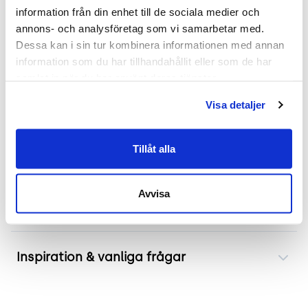
information från din enhet till de sociala medier och 
Läs mer - tillverkarens produktsida.
annons- och analysföretag som vi samarbetar med. 
Dessa kan i sin tur kombinera informationen med annan 
.
information som du har tillhandahållit eller som de har 
samlat in när du har använt deras tjänster.
Mått
Visa detaljer
Höjd 150 cm
Bredd 100 cm
Djup 1 cm
Tillåt alla
Avvisa
Frakt & leverans
Inspiration & vanliga frågar