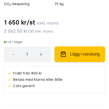
CO
-besparing
75 kg
2
1 650
kr/st
exkl. moms
2 062.50
kr/st
inkl. moms
1
st i lager
Antal
-
+
Lägg i varukorg
Frakt från 800 kr
Betala med Klarna eller Billie
2 års garanti
Produktinformation