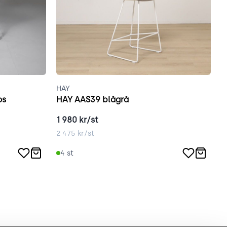
HAY
H
os
HAY AAS39 blågrå
H
1 980
kr/st
1
2 475
kr/st
2
4
st