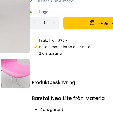
2 000
kr/st
inkl. moms
2
st i lager
Antal
-
+
Lägg i 
Frakt från 390 kr
Betala med Klarna eller Billie
2 års garanti
xWpW.jpeg
TlEGX1-a5j_0.jpeg
Produktinformation
Produktbeskrivning
Barstol Neo Lite från Materia
2 års garanti