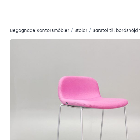
place2place
/
/
Begagnade Kontorsmöbler
Stolar
Barstol till bordshöjd