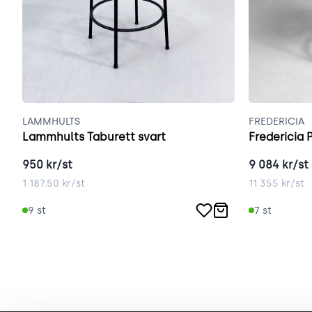
LAMMHULTS
FREDERICIA
Lammhults Taburett svart
Fredericia 
950
kr/st
9 084
kr/st
1 187.50
kr/st
11 355
kr/st
9
st
7
st