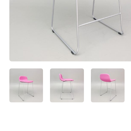
XVrBj4BxNJAr.jpeg
CtfZvcfhRax4.jpeg
Q4udIjNH