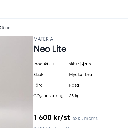
 90 cm
MATERIA
Neo Lite
Produktspecifikation
Produkt-ID
xkhMjSjzGx
Skick
Mycket bra
Färg
Rosa
CO
-besparing
25 kg
2
1 600
kr/st
exkl. moms