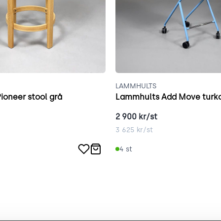
LAMMHULTS
Pioneer stool grå
Lammhults Add Move turk
2 900
kr/st
3 625
kr/st
4
st