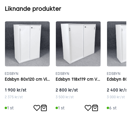
Liknande produkter
EDSBYN
EDSBYN
EDSBYN
Edsbyn 80x120 cm Vitt
Edsbyn 118x119 cm Vitt
Edsbyn 80x
1 900
kr/st
2 800
kr/st
2 400
kr/st
2 375
kr/st
3 500
kr/st
3 000
kr/st
1
st
1
st
6
st