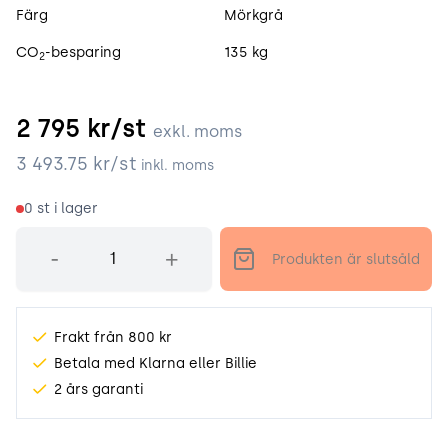
Färg
Mörkgrå
CO
-besparing
135 kg
2
2 795
kr/st
exkl. moms
3 493.75
kr/st
inkl. moms
0
st i lager
Antal
-
+
Produkten är slutsåld
Frakt från 800 kr
Betala med Klarna eller Billie
2 års garanti