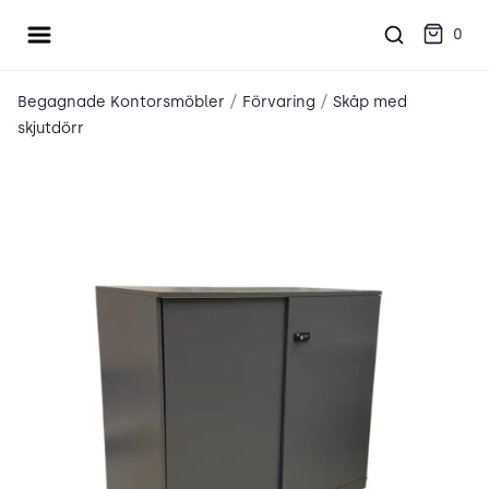
Öppna meny
place2place
0
/
/
Begagnade Kontorsmöbler
Förvaring
Skåp med
skjutdörr