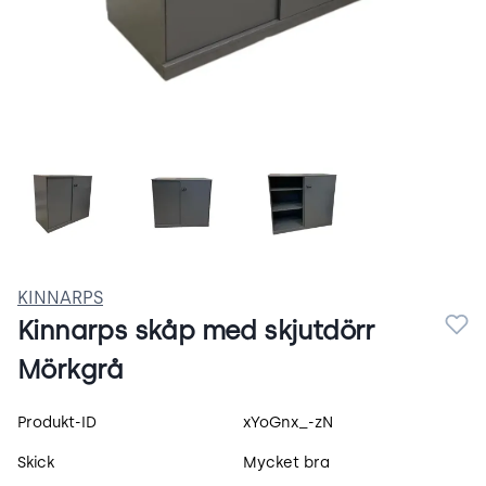
3k71EJwf_g4b.webp
skåp-med-skjutdörr-2.webp
skåp-med-skjutdörr.
KINNARPS
Kinnarps skåp med skjutdörr
Mörkgrå
Produktspecifikation
Produkt-ID
xYoGnx_-zN
Skick
Mycket bra