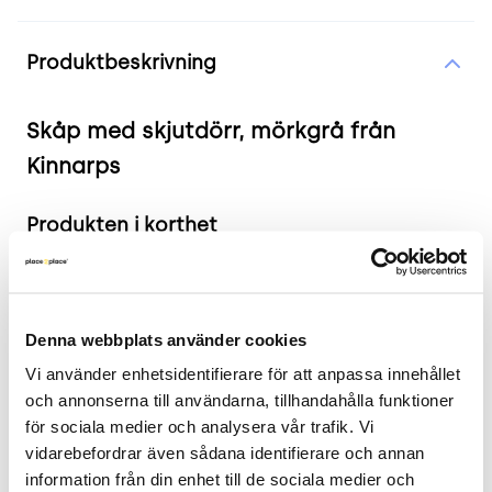
Produktinformation
Produktbeskrivning
Skåp med skjutdörr, mörkgrå från
Kinnarps
Produkten i korthet
Färg: Mörkgrå
Mått: Höjd 105 cm x Bredd 120 cm x Djup 60
cm
Denna webbplats använder cookies
Skick: 4/5
Vi använder enhetsidentifierare för att anpassa innehållet 
2 års garanti
och annonserna till användarna, tillhandahålla funktioner 
för sociala medier och analysera vår trafik. Vi 
Mer om Kinnarps förvaringsskåp med
vidarebefordrar även sådana identifierare och annan 
skjutdörr
information från din enhet till de sociala medier och 