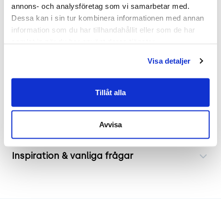
annons- och analysföretag som vi samarbetar med. 
Detta skåp med skjutdörrar från Kinnarps
Dessa kan i sin tur kombinera informationen med annan 
kombinerar funktionalitet med en modern design.
information som du har tillhandahållit eller som de har 
Skjutdörrarna gör det lämpligt för användning
samlat in när du har använt deras tjänster.
även i mindre utrymmen, och den robusta
Visa detaljer
konstruktionen säkerställer att dina tillhörigheter
är skyddade och välorganiserade.
Tillåt alla
Frakt & leverans
Avvisa
Inspiration & vanliga frågar