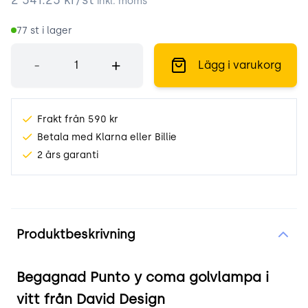
inkl. moms
77
st i lager
Antal
-
+
Lägg i varukorg
Frakt från 590 kr
Betala med Klarna eller Billie
2 års garanti
Produktinformation
Produktbeskrivning
Begagnad Punto y coma golvlampa i
vitt från David Design