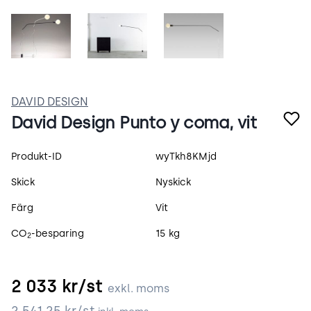
PoTs5i8OGIKM.jpeg
c0HM1qxZ6IQG.jpeg
vuxHGxehxQrS.jpeg
DAVID DESIGN
David Design Punto y coma, vit
Produktspecifikation
Produkt-ID
wyTkh8KMjd
Skick
Nyskick
Färg
Vit
CO
-besparing
15 kg
2
2 033
kr/st
exkl. moms
2 541.25
kr/st