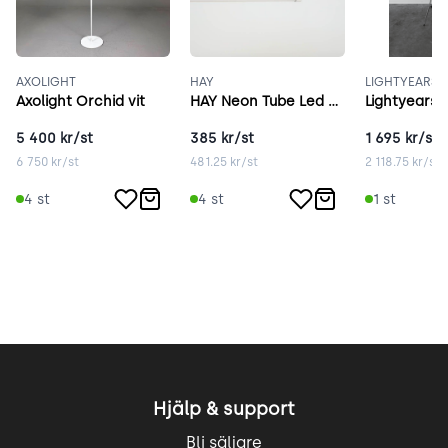
AXOLIGHT
HAY
LIGHTYEARS
Axolight Orchid vit
HAY Neon Tube Led vit
5 400
kr/st
385
kr/st
1 695
kr/st
6 750
kr/st
481.25
kr/st
2 118.75
kr/st
4
st
4
st
1
st
Hjälp & support
Bli säljare