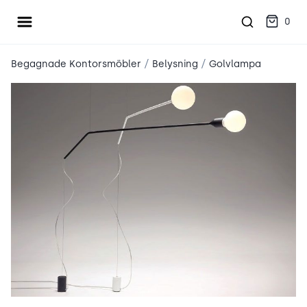
Öppna meny
place2place
0
/
/
Begagnade Kontorsmöbler
Belysning
Golvlampa