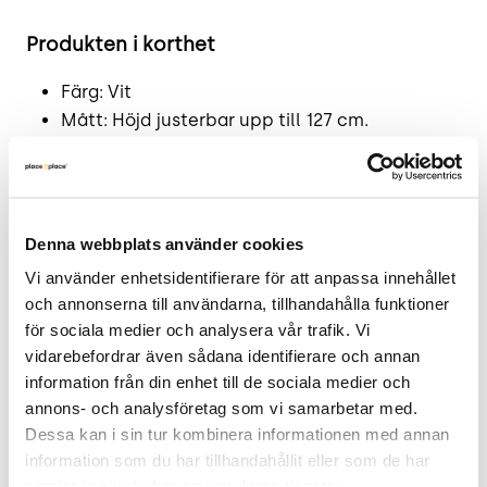
Produkten i korthet
Färg: Vit
Mått: Höjd justerbar upp till 127 cm.
Skick: 5/5
2 års garanti
Mer om Punto y coma
Denna webbplats använder cookies
David Designs Punto y Coma är inte bara en
Vi använder enhetsidentifierare för att anpassa innehållet 
ljuskälla utan även ett stilfullt designelement.
och annonserna till användarna, tillhandahålla funktioner 
för sociala medier och analysera vår trafik. Vi 
Med sin upphängningsmekanism där vajern kan
vidarebefordrar även sådana identifierare och annan 
justeras för att ändra lampans höjd, erbjuder den
information från din enhet till de sociala medier och 
en dynamisk och anpassningsbar
annons- och analysföretag som vi samarbetar med. 
belysningslösning. Vajern förankras i taket och
Dessa kan i sin tur kombinera informationen med annan 
avslutas med en tyngd på golvet. Kopplas enkelt
information som du har tillhandahållit eller som de har 
till ett vägguttag.
samlat in när du har använt deras tjänster.