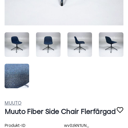
t_YJaMFlb-Kk.jpeg
7n0ZBifr1lhR.jpeg
ySdhcNjT6zKH.jpeg
YTDeIn
8QHhG55RenmZ.jpeg
MUUTO
Muuto Fiber Side Chair Flerfärgad
Produktspecifikation
Produkt-ID
wv0zkN1UN_