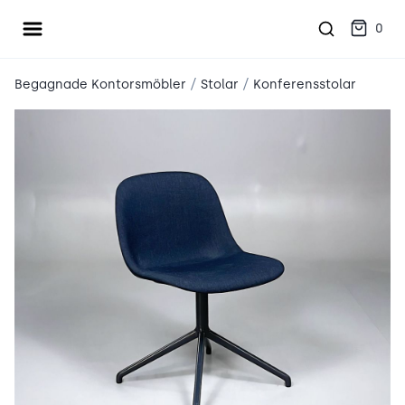
Öppna meny
place2place
0
/
/
Begagnade Kontorsmöbler
Stolar
Konferensstolar