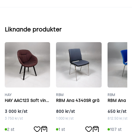
Liknande produkter
HAY
RBM
RBM
HAY AAC123 Soft vinröd
RBM Ana 4340SR grå
RBM Ana 43
3 000
kr/st
800
kr/st
650
kr/st
3 750
kr/st
1 000
kr/st
812.50
kr/st
2
st
1
st
107
st