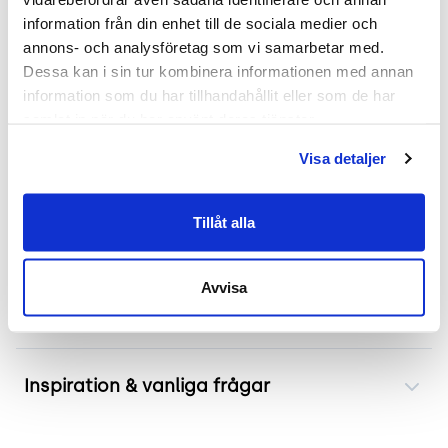
Mer om Fiber Side Chair
information från din enhet till de sociala medier och 
annons- och analysföretag som vi samarbetar med. 
Begagnad konferensstol från Muuto - modell Fiber
Dessa kan i sin tur kombinera informationen med annan 
information som du har tillhandahållit eller som de har 
Side Chair erbjuder en kombination av hållbarhet
samlat in när du har använt deras tjänster.
och komfort. Denna stol är perfekt för användning
i konferensrum tack vare dess ergonomiska design
Visa detaljer
och det snurrbara stativet som tillåter
användaren att enkelt rikta uppmärksamheten
Tillåt alla
mot olika delar av rummet.
Avvisa
Frakt & leverans
Inspiration & vanliga frågar