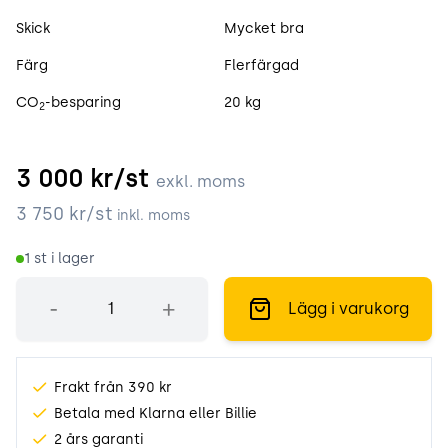
Skick
Mycket bra
Färg
Flerfärgad
CO
-besparing
20 kg
2
3 000
kr/st
exkl. moms
3 750
kr/st
inkl. moms
1
st i lager
Antal
-
+
Lägg i varukorg
Frakt från 390 kr
Betala med Klarna eller Billie
2 års garanti