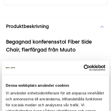
Produktinformation
Produktbeskrivning
Begagnad konferensstol Fiber Side
Chair, flerfärgad från Muuto
Produkten i korthet
Färg och material: Mörkgrå klädsel med
mörkgrått underrede, (se bild)
Denna webbplats använder cookies
Mått: Bredd 47.5 cm, Djup 53 cm, Höjd 77 cm,
Vi använder enhetsidentifierare för att anpassa innehållet 
Sitthöjd 46 cm.
och annonserna till användarna, tillhandahålla funktioner 
Skick: 4/5
för sociala medier och analysera vår trafik. Vi 
2 års garanti
vidarebefordrar även sådana identifierare och annan 