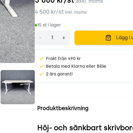
3 600
kr/st
exkl. moms
4 500
kr/st
inkl. moms
15
st i lager
Antal
-
+
Lägg i 
Frakt från 490 kr
Betala med Klarna eller Billie
ng
art skrivbord_2.png
0x80 hoj- o sankbart skrivbord_3.png
Edsbyn 160x80 hoj- o sankbart skrivbord_4.png
2 års garanti
Produktinformation
Produktbeskrivning
ng
Höj- och sänkbart skrivbo