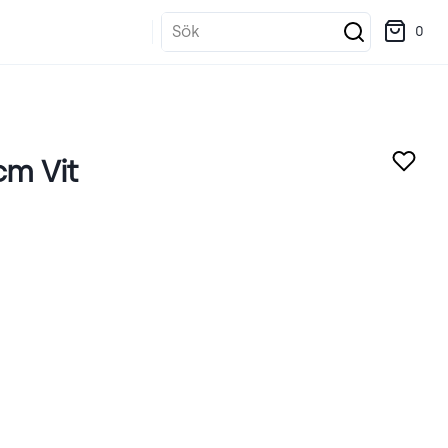
Sök
0
cm Vit