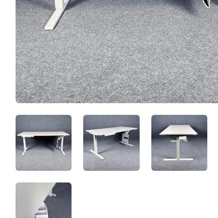
Edsbyn 160x80 hoj- o sankbart skrivbord_1.p
Edsbyn 160x80 hoj- o sankb
Edsbyn 16
Edsbyn 160x80 hoj- o sankbart skrivbord_5.p