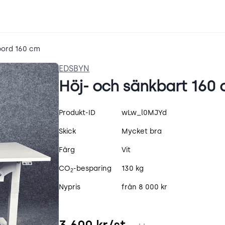
bord 160 cm
EDSBYN
Höj- och sänkbart 160 
Produktspecifikation
Produkt-ID
wLw_l0MJYd
Skick
Mycket bra
Färg
Vit
CO
-besparing
130 kg
2
Nypris
från 8 000 kr