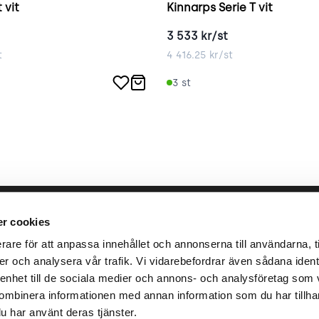
 vit
Kinnarps Serie T vit
3 533
kr/st
t
4 416.25
kr/st
3
st
llbara arbete
place2place
Annat
r cookies
rare för att anpassa innehållet och annonserna till användarna, ti
ken
Om
Integrit
er och analysera vår trafik. Vi vidarebefordrar även sådana identi
r
Press
Villkor
 enhet till de sociala medier och annons- och analysföretag som 
Karriär
ombinera informationen med annan information som du har tillhanda
u har använt deras tjänster.
Ansvar