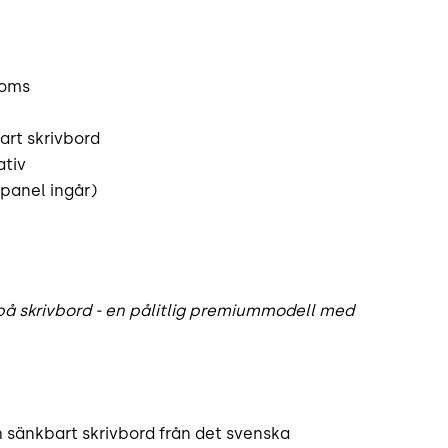
moms
art skrivbord
ativ
lpanel ingår)
på skrivbord - en pålitlig premiummodell med
h sänkbart skrivbord från det svenska