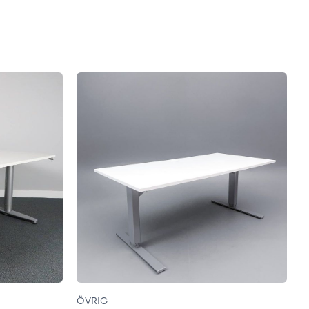
ÖVRIG
Ö