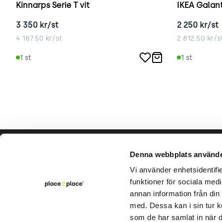
Kinnarps Serie T vit
IKEA Galant
3 350
kr/st
2 250
kr/st
4 187.50
kr/st
2 812.50
kr/s
1
st
1
st
Hjälp & support
Vårt hå
Denna webbplats använde
Bli säljare
Vi använder enhetsidentifie
Varumär
funktioner för sociala medi
Kontakta oss
Rapporte
annan information från din
Intern cirkulation
med. Dessa kan i sin tur k
FAQ
som de har samlat in när d