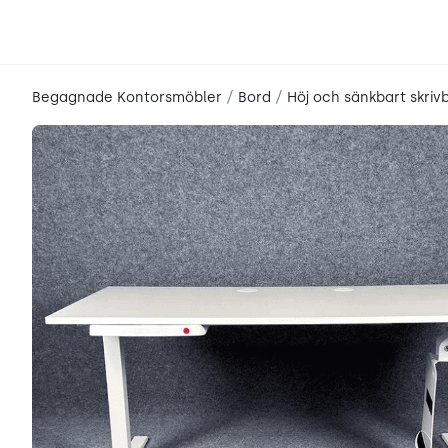
place2place
/
/
Begagnade Kontorsmöbler
Bord
Höj och sänkbart skriv