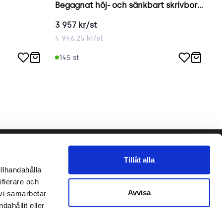
Begagnat höj- och sänkbart skrivbord inkl. kabeldike vit
3 957
kr/st
3
4 946.25
kr/st
4
145
st
Följ oss gärna!
Tillåt alla
llhandahålla 
et
fierare och 
Avvisa
vi samarbetar 
place2place AB 2020
hållit eller 