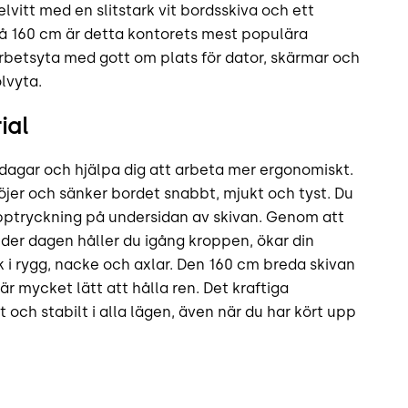
elvitt med en slitstark vit bordsskiva och ett
på 160 cm är detta kontorets mest populära
arbetsyta med gott om plats för dator, skärmar och
lvyta.
ial
tsdagar och hjälpa dig att arbeta mer ergonomiskt.
öjer och sänker bordet snabbt, mjukt och tyst. Du
pptryckning på undersidan av skivan. Genom att
nder dagen håller du igång kroppen, ökar din
k i rygg, nacke och axlar. Den 160 cm breda skivan
är mycket lätt att hålla ren. Det kraftiga
 och stabilt i alla lägen, även när du har kört upp