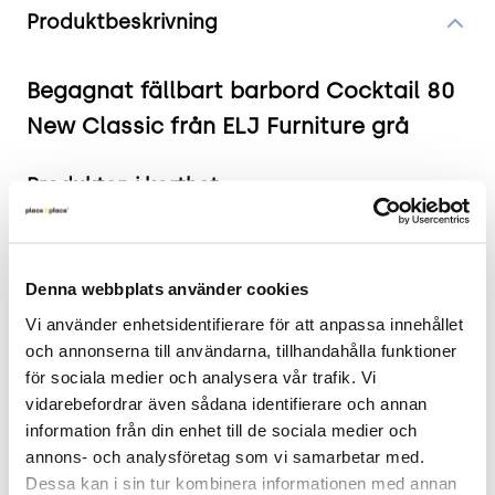
Produktbeskrivning
Begagnat fällbart barbord Cocktail 80
New Classic från ELJ Furniture grå
Produkten i korthet
Färg och material: Grå, grön
Mått: Diameter: 80 cm, Höjd: 110 cm
Denna webbplats använder cookies
Skick: 3/5
2 års garanti
Vi använder enhetsidentifierare för att anpassa innehållet 
och annonserna till användarna, tillhandahålla funktioner 
Mer om barbordet
för sociala medier och analysera vår trafik. Vi 
vidarebefordrar även sådana identifierare och annan 
Detta praktiska fällbara barbord från ELJ
information från din enhet till de sociala medier och 
Furniture är perfekt för både privata och
annons- och analysföretag som vi samarbetar med. 
offentliga miljöer. Med sin robusta konstruktion
Dessa kan i sin tur kombinera informationen med annan 