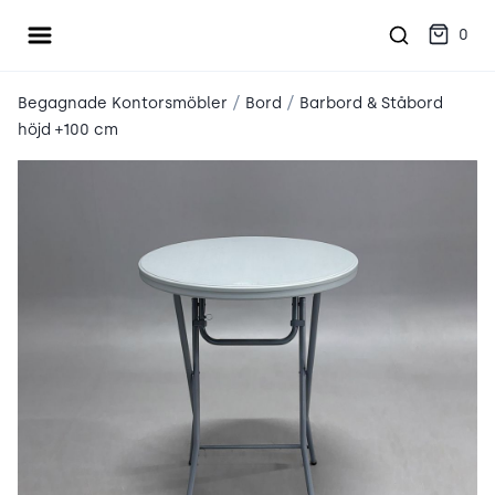
Öppna meny
place2place
0
/
/
Begagnade Kontorsmöbler
Bord
Barbord & Ståbord
höjd +100 cm