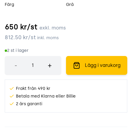
Färg
Grå
650
kr/st
exkl. moms
812.50
kr/st
inkl. moms
2
st i lager
Antal
-
+
Lägg i varukorg
Frakt från 490 kr
Betala med Klarna eller Billie
2 års garanti
Produktinformation