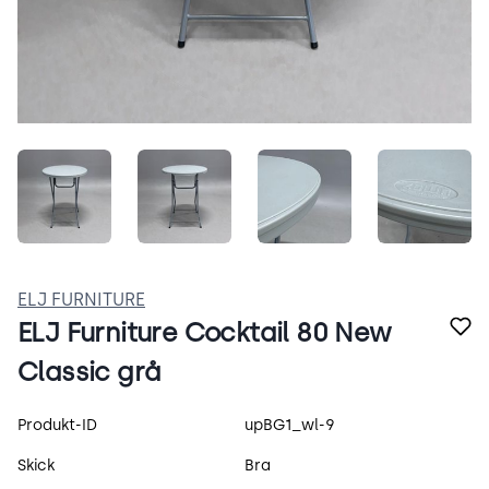
q8gHqR5xN9PO.jpeg
Khoq0TL19HEJ.jpeg
qUYOOJ7imlcu.jpeg
_uIVEO
ELJ FURNITURE
ELJ Furniture Cocktail 80 New
Classic grå
Produktspecifikation
Produkt-ID
upBG1_wl-9
Skick
Bra