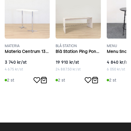
MATERIA
BLÅ STATION
MENU
Materia Centrum 135x53 cm vit
Blå Station Ping Pong 250x80 cm vit
3 740
kr/st
19 910
kr/st
4 840
kr/st
4 675
kr/st
24 887.50
kr/st
6 050
kr/st
2
st
2
st
2
st