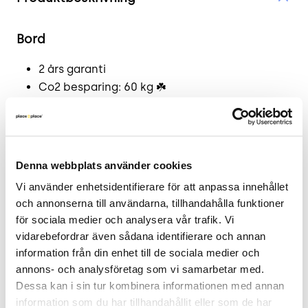
Bord
2 års garanti
Co2 besparing: 60 kg ☘️
Planetbordet designades av Sven Ivar Dysthe
1965. Bordet har med sin pelarfot en möbelvänlig
design som passar flera typer av sittgrupper och
Denna webbplats använder cookies
informella mötesplatser.
Vi använder enhetsidentifierare för att anpassa innehållet 
Läs mer - tillverkarens produktsida.
och annonserna till användarna, tillhandahålla funktioner 
för sociala medier och analysera vår trafik. Vi 
.
vidarebefordrar även sådana identifierare och annan 
information från din enhet till de sociala medier och 
Mått
annons- och analysföretag som vi samarbetar med. 
Höjd 73 cm
Dessa kan i sin tur kombinera informationen med annan 
information som du har tillhandahållit eller som de har 
Bredd 70 cm