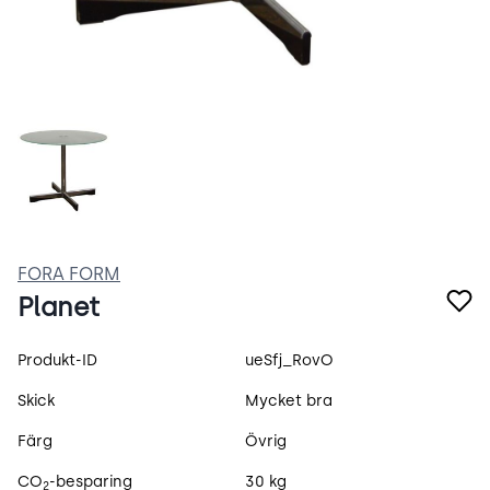
HBsHbnpdHih0.jpeg
FORA FORM
Planet
Produktspecifikation
Produkt-ID
ueSfj_RovO
Skick
Mycket bra
Färg
Övrig
CO
-besparing
30 kg
2