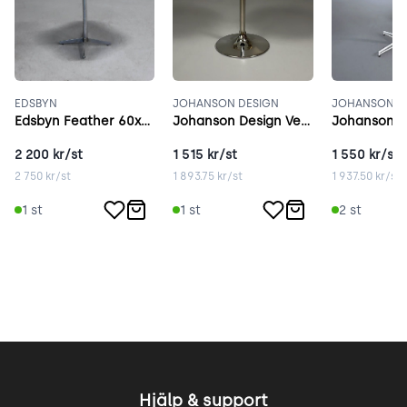
EDSBYN
JOHANSON DESIGN
JOHANSON D
Edsbyn Feather 60x60 cm ask
Johanson Design Venus 70 cm vit
2 200
kr/st
1 515
kr/st
1 550
kr/st
2 750
kr/st
1 893.75
kr/st
1 937.50
kr/st
1
st
1
st
2
st
Hjälp & support