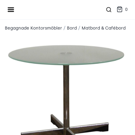
Öppna meny
place2place
0
/
/
Begagnade Kontorsmöbler
Bord
Matbord & Cafébord