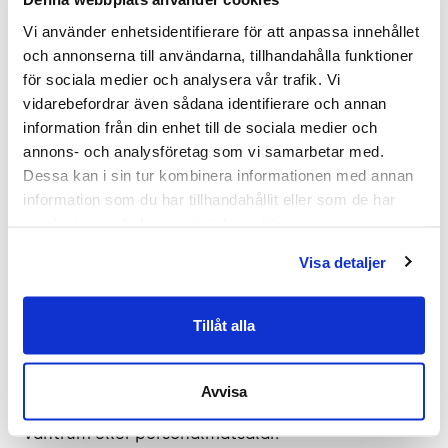
Vi använder enhetsidentifierare för att anpassa innehållet 
Bekväma sittmöjligheter med stilren
och annonserna till användarna, tillhandahålla funktioner 
design
för sociala medier och analysera vår trafik. Vi 
vidarebefordrar även sådana identifierare och annan 
Monolite är en fåtölj som kombinerar komfort med
information från din enhet till de sociala medier och 
en modern estetik. Den har utformats för att ge
annons- och analysföretag som vi samarbetar med. 
ett stödjande men samtidigt avslappnat sittande.
Dessa kan i sin tur kombinera informationen med annan 
Tack vare den högre sitthöjden och det mindre
information som du har tillhandahållit eller som de har 
sittdjupet passar den perfekt för områden där
samlat in när du har använt deras tjänster.
människor ofta kommer och går.
Visa detaljer
Lätt att underhålla
Tillåt alla
Fåtöljen har en smart design med öppen
utformning mellan sits och rygg vilket gör den
enkel att rengöra. Detta gör den idealisk för
Avvisa
platser som kräver regelbunden rengöring såsom
väntrum eller personalmatsalar.