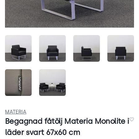
-PeJvdO-CMqX.jpeg
ePhg7s6zOW55.jpeg
P6j3Wpv9bX4o.jpeg
GUoVci
XZ8dO_HGMi36.jpeg
LUymg0_Qcyz2.jpeg
MATERIA
Begagnad fåtölj Materia Monolite i
läder svart 67x60 cm