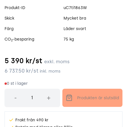
Produktspecifikation
Produkt-ID
uC7ti1863W
Skick
Mycket bra
Färg
Läder svart
CO
-besparing
75 kg
2
5 390
kr/st
exkl. moms
6 737.50
kr/st
inkl. moms
0
st i lager
Antal
-
+
Produkten är slutsåld
Frakt från 490 kr