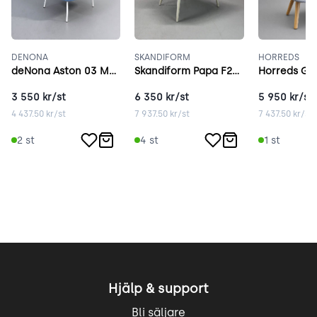
DENONA
SKANDIFORM
HORREDS
deNona Aston 03 Metal ljusblå
Skandiform Papa F276 ask
3 550
kr/st
6 350
kr/st
5 950
kr/st
4 437.50
kr/st
7 937.50
kr/st
7 437.50
kr/st
2
st
4
st
1
st
Hjälp & support
Bli säljare