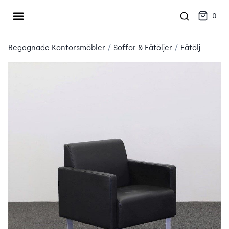
Öppna meny
place2place
0
/
/
Begagnade Kontorsmöbler
Soffor & Fåtöljer
Fåtölj