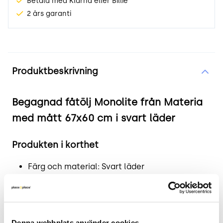
Betala med Klarna eller Billie
2 års garanti
Produktinformation
Produktbeskrivning
Begagnad fåtölj Monolite från Materia
med mått 67x60 cm i svart läder
Produkten i korthet
Färg och material: Svart läder
Mått: Höjd 79 cm, Bredd 67 cm, Djup 60 cm,
Sitthöjd 47 cm
Skick: 4/5
2 års garanti
Denna webbplats använder cookies