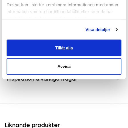
utrustad med en hög rygg som ger stöd under
Dessa kan i sin tur kombinera informationen med annan 
långa möten. Läderklädseln och de kromade
information som du har tillhandahållit eller som de har 
detaljerna förhöjer rummets professionella
samlat in när du har använt deras tjänster.
atmosfär. Stolen är försedd med hjulbas för smidig
Visa detaljer
förflyttning.
Tillåt alla
Frakt & leverans
Avvisa
Inspiration & vanliga frågar
Liknande produkter