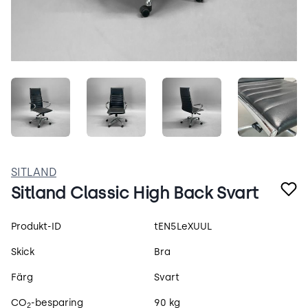
caRPSoUusDJ0.jpeg
ADZ7hta0Ki2O.jpeg
ox1EEABrjcCF.jpeg
2cSD1U
SITLAND
Sitland Classic High Back Svart
Produktspecifikation
Produkt-ID
tEN5LeXUUL
Skick
Bra
Färg
Svart
CO
-besparing
90 kg
2