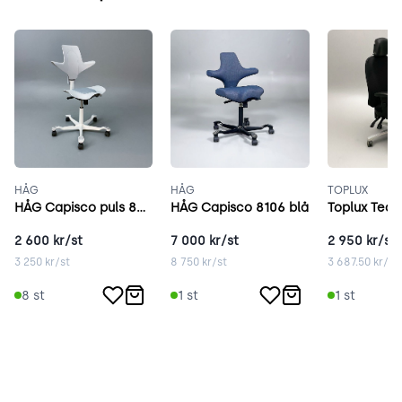
HÅG
HÅG
TOPLUX
HÅG Capisco puls 8010 grå
HÅG Capisco 8106 blå
Toplux Team
2 600
kr/st
7 000
kr/st
2 950
kr/st
3 250
kr/st
8 750
kr/st
3 687.50
kr/st
8
st
1
st
1
st