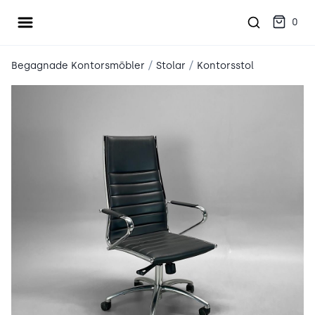
Öppna meny
place2place
0
/
/
Begagnade Kontorsmöbler
Stolar
Kontorsstol