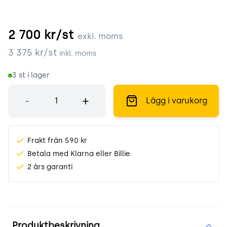
2 700
kr/st
exkl. moms
3 375
kr/st
inkl. moms
3
st i lager
Antal
-
+
Lägg i varukorg
Frakt från 590 kr
Betala med Klarna eller Billie
2 års garanti
Produktinformation
Produktbeskrivning