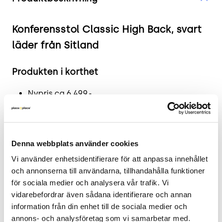
Konferensstol Classic High Back, svart
läder från Sitland
Produkten i korthet
Nypris ca 6 499.-
Färg och material: Svart läderklädsel med
kromade detaljer.
Mått: Bredd 63 cm, Djup 51 cm, Höjd 108 till
Denna webbplats använder cookies
122 cm, Sitthöjd justerbar mellan 44 till 58 cm.
Skick: 3/5
Vi använder enhetsidentifierare för att anpassa innehållet 
2 års garanti
och annonserna till användarna, tillhandahålla funktioner 
för sociala medier och analysera vår trafik. Vi 
Mer om Sitland Classic High Back
vidarebefordrar även sådana identifierare och annan 
information från din enhet till de sociala medier och 
Denna begagnade konferensstol från Sitland är
annons- och analysföretag som vi samarbetar med. 