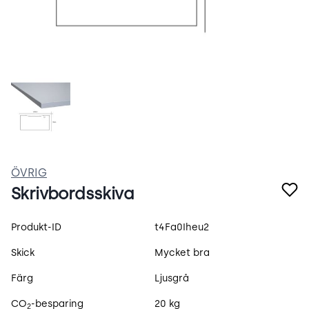
1f4TTGuTGABY.jpeg
ÖVRIG
Skrivbordsskiva
Produktspecifikation
Produkt-ID
t4Fa0Iheu2
Skick
Mycket bra
Färg
Ljusgrå
CO
-besparing
20 kg
2