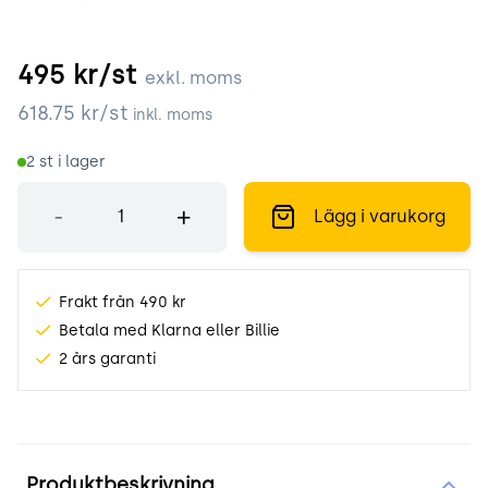
495
kr/st
exkl. moms
618.75
kr/st
inkl. moms
2
st i lager
Antal
-
+
Lägg i varukorg
Frakt från 490 kr
Betala med Klarna eller Billie
2 års garanti
Produktinformation
Produktbeskrivning