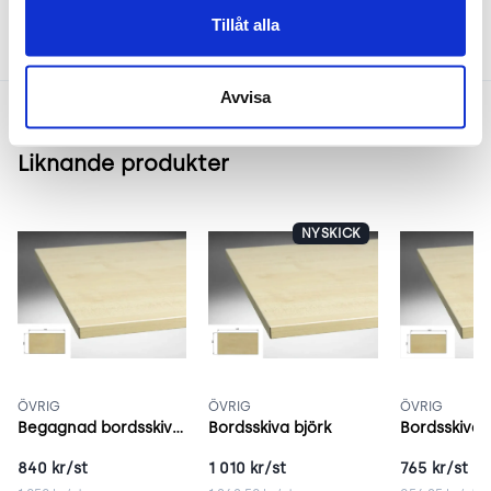
Tillåt alla
Avvisa
Liknande produkter
NYSKICK
ÖVRIG
ÖVRIG
ÖVRIG
Begagnad bordsskiva 140x80 cm björk
Bordsskiva björk
840
kr/st
1 010
kr/st
765
kr/st