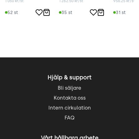
1 050
kr/st
1 262.50
kr/st
956.25
kr/st
52
st
35
st
31
st
Hjälp & support
Bli säljare
Kontakta oss
Intern cirkulation
FAQ
Vårt hållbara arbete