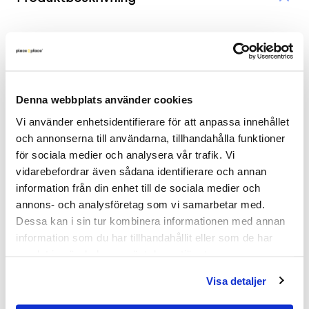
Skrivbordsskiva med midja och hål för kablar.
Höjd 2,5 cm x Bredd 120 cm x Djup 70 cm.
.
Denna webbplats använder cookies
Vi använder enhetsidentifierare för att anpassa innehållet 
Arbetsbord – vad behöver man tänka på? Läs vår
och annonserna till användarna, tillhandahålla funktioner 
guide
här
!
för sociala medier och analysera vår trafik. Vi 
vidarebefordrar även sådana identifierare och annan 
>
Har du frågor om produkten? Kontakta
information från din enhet till de sociala medier och 
kundservice via Chat eller 010 – 750 09 40
annons- och analysföretag som vi samarbetar med. 
Dessa kan i sin tur kombinera informationen med annan 
information som du har tillhandahållit eller som de har 
Frakt & leverans
samlat in när du har använt deras tjänster.
Visa detaljer
Inspiration & vanliga frågar