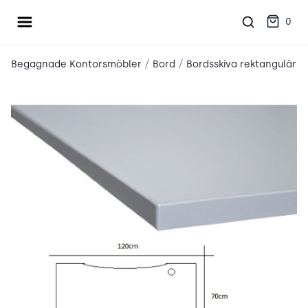
Öppna meny
place2place
0
/
/
Begagnade Kontorsmöbler
Bord
Bordsskiva rektangulär