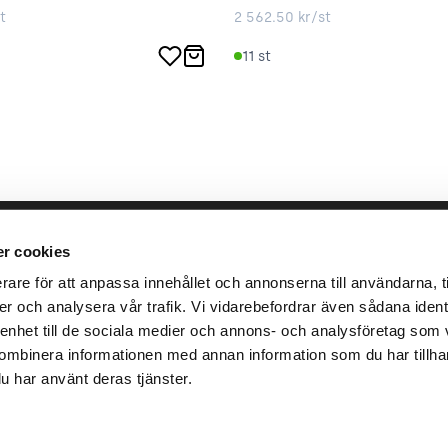
t
2 562.50
kr/st
11
st
llbara arbete
place2place
Annat
r cookies
rare för att anpassa innehållet och annonserna till användarna, ti
ken
Om
Integrit
er och analysera vår trafik. Vi vidarebefordrar även sådana identi
r
Press
Villkor
 enhet till de sociala medier och annons- och analysföretag som 
Karriär
ombinera informationen med annan information som du har tillhanda
u har använt deras tjänster.
Ansvar
Investor