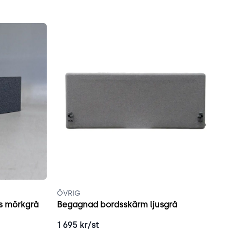
ÖVRIG
G
s mörkgrå
Begagnad bordsskärm ljusgrå
G
1 695
kr/st
2