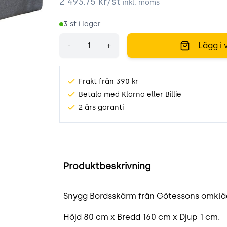
2 493.75
kr/st
inkl. moms
3
st i lager
Antal
-
+
Lägg i 
Frakt från 390 kr
Betala med Klarna eller Billie
2 års garanti
Produktinformation
Produktbeskrivning
Snygg Bordsskärm från Götessons omklädd
Höjd 80 cm x Bredd 160 cm x Djup 1 cm.