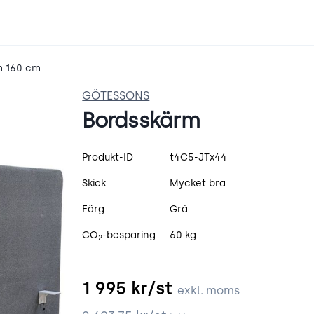
m 160 cm
GÖTESSONS
Bordsskärm
Produktspecifikation
Produkt-ID
t4C5-JTx44
Skick
Mycket bra
Färg
Grå
CO
-besparing
60 kg
2
1 995
kr/st
exkl. moms