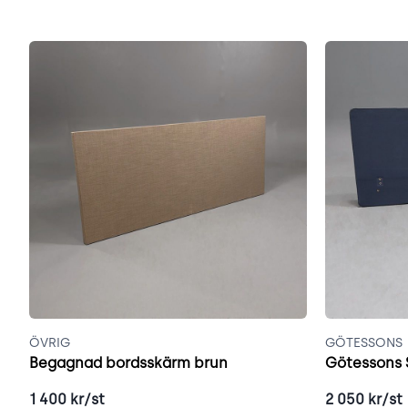
ÖVRIG
GÖTESSONS
Begagnad bordsskärm brun
Götessons 
1 400
kr/st
2 050
kr/st