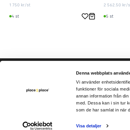
1 750
kr/st
2 562.50
kr/s
4
st
5
st
Hjälp & support
Vårt hå
Denna webbplats använde
Bli säljare
Vi använder enhetsidentifie
Varumär
funktioner för sociala medi
Kontakta oss
Rapporte
annan information från din
Intern cirkulation
med. Dessa kan i sin tur k
FAQ
som de har samlat in när d
Visa detaljer