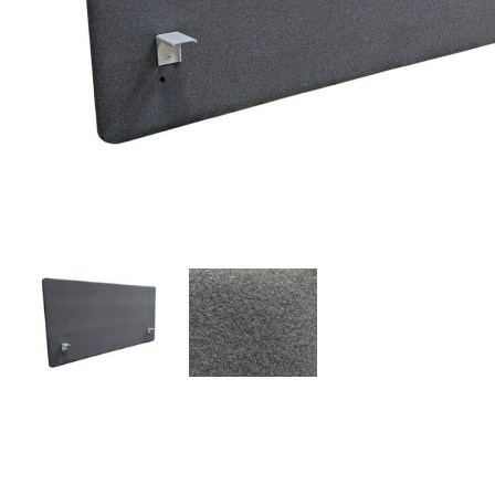
TKzym44WA3b6.jpeg
grå3.webp