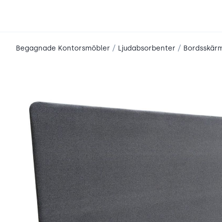
place2place
/
/
Begagnade Kontorsmöbler
Ljudabsorbenter
Bordsskär