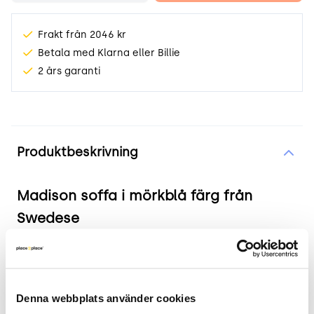
Frakt från 2046 kr
Betala med Klarna eller Billie
2 års garanti
Produktinformation
Produktbeskrivning
Madison soffa i mörkblå färg från
Swedese
Produkten i korthet
Färg och material: Mörkblå, massivträ,
Denna webbplats använder cookies
plywood och nozagfjädring.