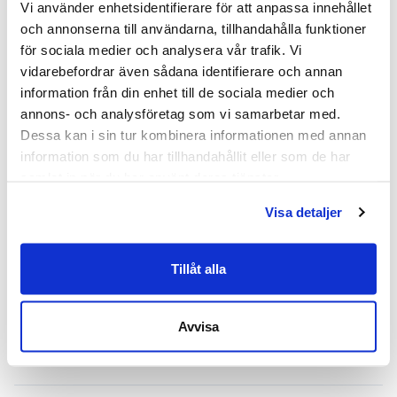
Vi använder enhetsidentifierare för att anpassa innehållet 
Nypris: ca 23 590.-
och annonserna till användarna, tillhandahålla funktioner 
Mått: Totalhöjd: 65 cm Sitthöjd: 43 cm Bredd:
för sociala medier och analysera vår trafik. Vi 
156 cm Totaldjup: 85 cm Sittdjup: 56 cm
vidarebefordrar även sådana identifierare och annan 
Skick: 4/5
information från din enhet till de sociala medier och 
2 års garanti
annons- och analysföretag som vi samarbetar med. 
Dessa kan i sin tur kombinera informationen med annan 
Mer om Soffa Madison från Swedese
information som du har tillhandahållit eller som de har 
samlat in när du har använt deras tjänster.
Soffan Madison är designad av Leila Atlassi år
2014. Denna eleganta möbel kombinerar
Visa detaljer
funktionalitet med ett minimalistiskt formspråk.
Stommen är byggd av massivträ och plywood
Tillåt alla
vilket ger en robust bas. Den stoppade sitsen är
utformad med kallskum och fiberfill för optimal
stöd och komfort. Ryggdynorna har dekorativa
Avvisa
knappar.