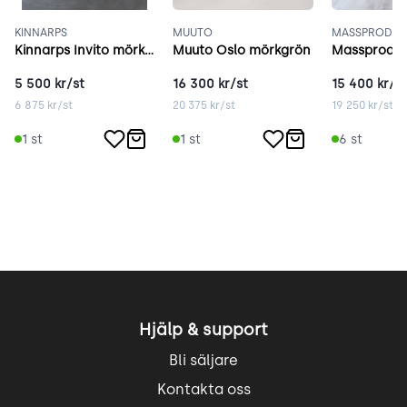
KINNARPS
MUUTO
MASSPRODUC
Kinnarps Invito mörkgrå
Muuto Oslo mörkgrön
5 500
kr/st
16 300
kr/st
15 400
kr/st
6 875
kr/st
20 375
kr/st
19 250
kr/st
1
st
1
st
6
st
Hjälp & support
Bli säljare
Kontakta oss