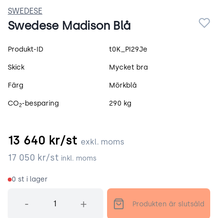
SWEDESE
Swedese Madison Blå
Produktspecifikation
Produkt-ID
t0K_PI29Je
Skick
Mycket bra
Färg
Mörkblå
CO
-besparing
290 kg
2
13 640
kr/st
exkl. moms
17 050
kr/st
inkl. moms
0
st i lager
Antal
-
+
Produkten är slutsåld