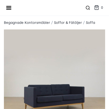
Öppna meny
place2place
0
/
/
Begagnade Kontorsmöbler
Soffor & Fåtöljer
Soffa