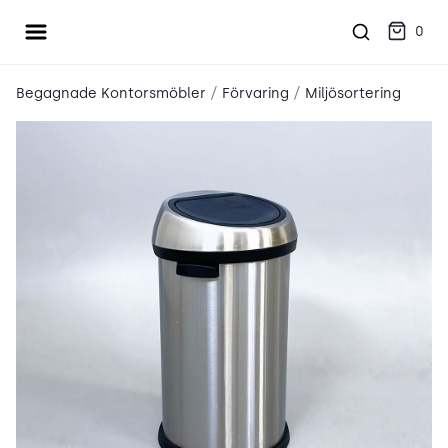
Öppna meny
place2place
0
/
/
Begagnade Kontorsmöbler
Förvaring
Miljösortering