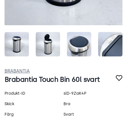
j8h3unSRuPF5.jpeg
Uf94j9lfWHgo.jpeg
Qx_AAjrAvPz9.jpeg
hkt0Cv
BRABANTIA
Brabantia Touch Bin 60l svart
Produktspecifikation
Produkt-ID
slD-9ZaK4P
Skick
Bra
Färg
Svart