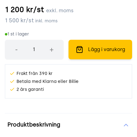
1 200
kr/st
exkl. moms
1 500
kr/st
inkl. moms
1
st i lager
Antal
-
+
Lägg i varukorg
Frakt från 390 kr
Betala med Klarna eller Billie
2 års garanti
Produktinformation
Produktbeskrivning