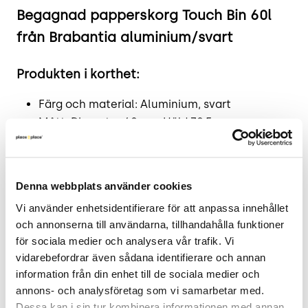
Begagnad papperskorg Touch Bin 60l
från Brabantia aluminium/svart
Produkten i korthet:
Färg och material: Aluminium, svart
Mått: Diameter 40 cm, Höjd 70,5 cm
Skick: 3/5
2 års garanti
Denna webbplats använder cookies
Mer om Touch Bin
Vi använder enhetsidentifierare för att anpassa innehållet 
Papperskorgen Touch Bin från Brabantia är
och annonserna till användarna, tillhandahålla funktioner 
idealisk för större utrymmen såsom kontor och kök
för sociala medier och analysera vår trafik. Vi 
tack vare dess generösa volym på 60 liter. Den
vidarebefordrar även sådana identifierare och annan 
smarta trycköppningen möjliggör enkel
information från din enhet till de sociala medier och 
annons- och analysföretag som vi samarbetar med. 
användning med bara en hand, vilket bidrar till
Dessa kan i sin tur kombinera informationen med annan 