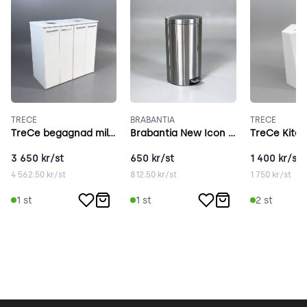
TRECE
BRABANTIA
TRECE
TreCe begagnad miljösortering vit
Brabantia New Icon 40l aluminium
TreCe Kite v
3 650
kr/st
650
kr/st
1 400
kr/st
4 562.50
kr/st
812.50
kr/st
1 750
kr/st
1
st
1
st
2
st