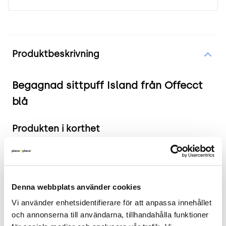
Produktinformation
Produktbeskrivning
Begagnad sittpuff Island från Offecct
blå
Produkten i korthet
Färg och material: Blå, Alcantaratyg, plywood
och massivt trä med kallskum
Mått: Höjd: 44 cm, Längd: 99 cm, Djup: 74 cm
Denna webbplats använder cookies
Skick: 4/5
Vi använder enhetsidentifierare för att anpassa innehållet 
2 års garanti
och annonserna till användarna, tillhandahålla funktioner 