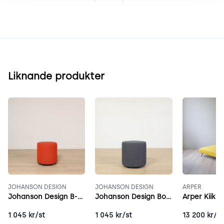
Liknande produkter
JOHANSON DESIGN
JOHANSON DESIGN
ARPER
Johanson Design B-Bitz Bongo Röd
Johanson Design Bongo grå
Arper Kiik g
1 045
kr/st
1 045
kr/st
13 200
kr/st