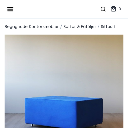
Öppna meny
place2place
0
/
/
Begagnade Kontorsmöbler
Soffor & Fåtöljer
Sittpuff