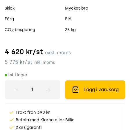
Skick
Mycket bra
Färg
Blå
CO
-besparing
25 kg
2
4 620
kr/st
exkl. moms
5 775
kr/st
inkl. moms
1
st i lager
Antal
-
+
Lägg i varukorg
Frakt från 390 kr
Betala med Klarna eller Billie
2 års garanti