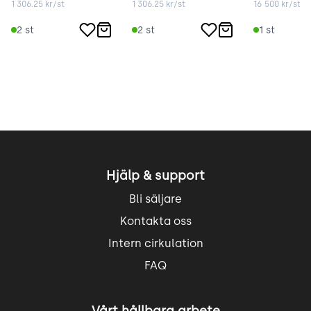
1 306.25
kr/st
1 306.25
kr/st
16 500
kr/st
2
st
2
st
1
st
Hjälp & support
Bli säljare
Kontakta oss
Intern cirkulation
FAQ