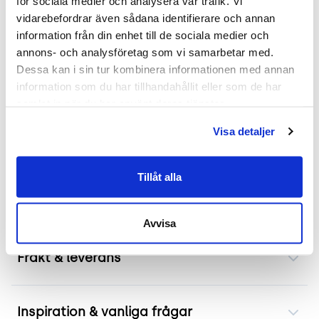
Mer om Island
för sociala medier och analysera vår trafik. Vi 
vidarebefordrar även sådana identifierare och annan 
Sittpuffen Island från Offecct är en mångsidig
information från din enhet till de sociala medier och 
möbel som erbjuder flera användningsområden.
annons- och analysföretag som vi samarbetar med. 
Dess design tillgodoser behov av både
Dessa kan i sin tur kombinera informationen med annan 
information som du har tillhandahållit eller som de har 
funktionalitet och estetik. Möjligheten att
samlat in när du har använt deras tjänster.
använda den som fotstöd, extra sittplats eller
dekorativt element gör den till ett utmärkt val för
Visa detaljer
olika typer av rum. Tillverkad med högkvalitativa
material såsom plywood och massivt trä samt
Tillåt alla
klädd i slitstarkt Alcantaratyg i en vacker blå
nyans.
Avvisa
Frakt & leverans
Inspiration & vanliga frågar