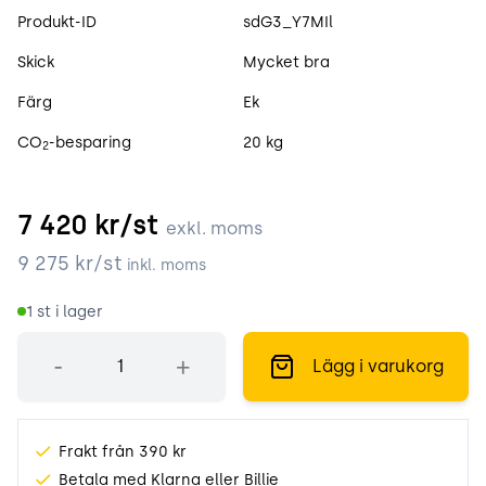
Produktspecifikation
Produkt-ID
sdG3_Y7MIl
Skick
Mycket bra
Färg
Ek
CO
-besparing
20 kg
2
7 420
kr/st
exkl. moms
9 275
kr/st
inkl. moms
1
st i lager
Antal
-
+
Lägg i varukorg
Frakt från 390 kr
Betala med Klarna eller Billie