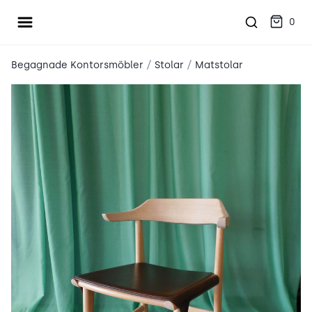
Öppna meny
place2place
0
/
/
Begagnade Kontorsmöbler
Stolar
Matstolar