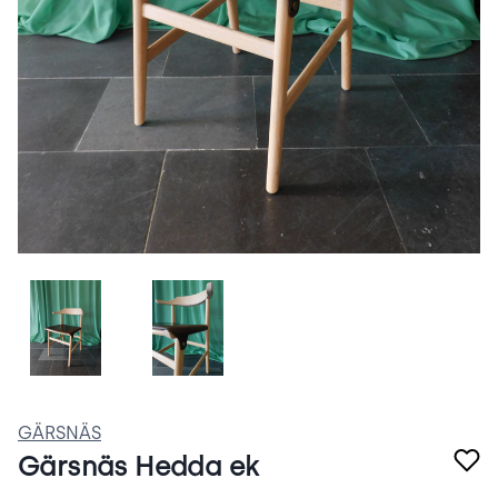
QMQJxRKkb2uF.png
P0QFLZzKcDzf.png
GÄRSNÄS
Gärsnäs Hedda ek