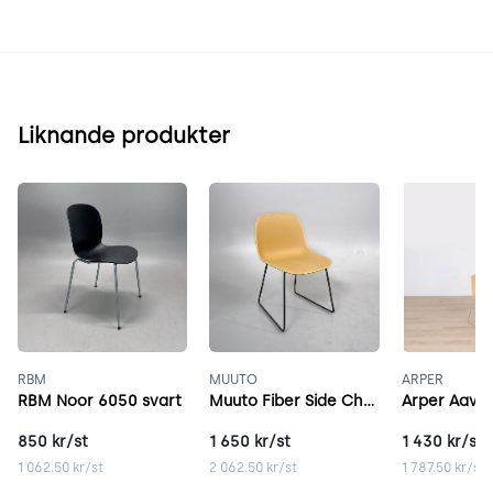
Liknande produkter
RBM
MUUTO
ARPER
RBM Noor 6050 svart
Muuto Fiber Side Chair brun
Arper Aava 
850
kr/st
1 650
kr/st
1 430
kr/st
1 062.50
kr/st
2 062.50
kr/st
1 787.50
kr/st