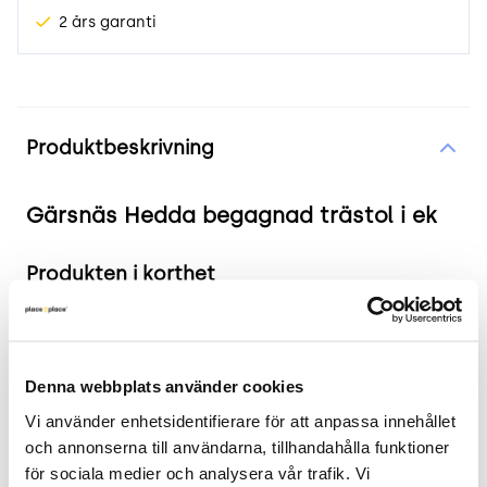
2 års garanti
Produktinformation
Produktbeskrivning
Gärsnäs Hedda begagnad trästol i ek
Produkten i korthet
Färg och material: Massiv ek, sits läder från
Tärnsjö, mörkbrunt.
Mått: Bredd 52 cm x Djup 50 cm x Höjd 71 cm x
Denna webbplats använder cookies
Sits höjd 46 cm.
Vi använder enhetsidentifierare för att anpassa innehållet 
Skick: 4/5
och annonserna till användarna, tillhandahålla funktioner 
2 års garanti
för sociala medier och analysera vår trafik. Vi 