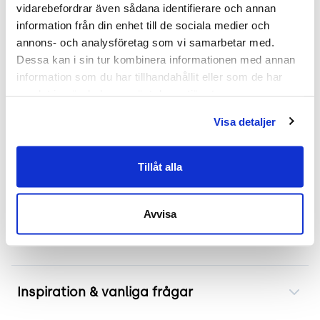
vidarebefordrar även sådana identifierare och annan 
Mer om Karmstol Hedda från Gärsnäs
information från din enhet till de sociala medier och 
annons- och analysföretag som vi samarbetar med. 
En detaljerad titt på design och funktionalitet
Dessa kan i sin tur kombinera informationen med annan 
Karmstolen Hedda kombinerar tidlös design med
information som du har tillhandahållit eller som de har 
hållbarhet och komfort. Tillverkad av robust
samlat in när du har använt deras tjänster.
massiv ek ger den en stabil grund, medan sitsen i
Visa detaljer
mjukt remläder erbjuder optimal sittkomfort.
Denna stol är inte bara en elegant möbel utan
också ett praktiskt val för varje hem eller
Tillåt alla
kontorsmiljö.
Avvisa
Frakt & leverans
Inspiration & vanliga frågar