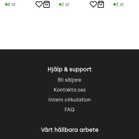
8
st
2
st
3
st
Hjälp & support
Bli säljare
Kontakta oss
Intern cirkulation
FAQ
Vårt hållbara arbete