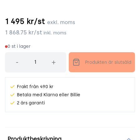
1 495
kr/st
exkl. moms
1 868.75
kr/st
inkl. moms
0
st i lager
Antal
-
+
Produkten är slutsåld
Frakt från 490 kr
Betala med Klarna eller Billie
2 års garanti
Produktinformation
Produktbeskrivning