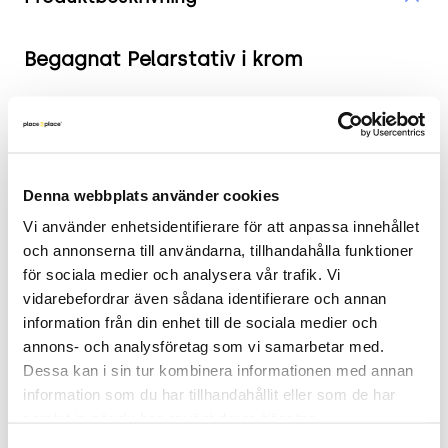
Begagnat Pelarstativ i krom
Produkten i korthet
Färg och material: Krom
Mått: Höjd 70,5 cm, Bredd 64 cm, Djup 64 cm.
Denna webbplats använder cookies
Skick: 4/5
Vi använder enhetsidentifierare för att anpassa innehållet 
2 års garanti
och annonserna till användarna, tillhandahålla funktioner 
för sociala medier och analysera vår trafik. Vi 
Mer om produkten
vidarebefordrar även sådana identifierare och annan 
information från din enhet till de sociala medier och 
Ett robust pelarstativ som erbjuder stabilitet och
annons- och analysföretag som vi samarbetar med. 
stil. Detta pelarstativ är perfekt för hem eller
Dessa kan i sin tur kombinera informationen med annan 
kontor.
information som du har tillhandahållit eller som de har 
samlat in när du har använt deras tjänster.