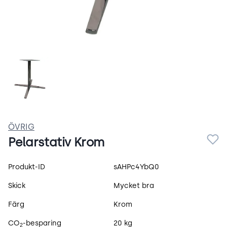
2Z8jCOYAnWb-.webp
ÖVRIG
Pelarstativ Krom
Produktspecifikation
Produkt-ID
sAHPc4YbQ0
Skick
Mycket bra
Färg
Krom
CO
-besparing
20 kg
2