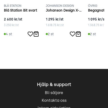
BLÅ STATION
JOHANSON DESIGN
ÖVRIG
Blå Station Bit svart
Johanson Design X-Bone krom
2 600
kr/st
1 295
kr/st
1 095
kr/st
3 250
kr/st
1 618.75
kr/st
1 368.75
kr/st
4
st
2
st
2
st
Hjälp & support
Bli säljare
Kontakta oss