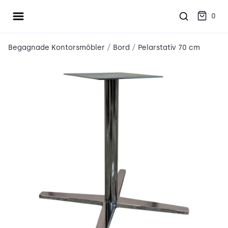
Öppna meny
place2place
0
/
/
Begagnade Kontorsmöbler
Bord
Pelarstativ 70 cm