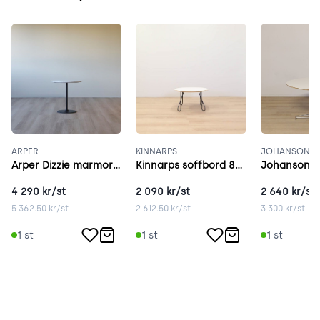
ARPER
KINNARPS
JOHANSON D
Arper Dizzie marmor 47 cm vit
Kinnarps soffbord 80 cm vit
4 290
kr/st
2 090
kr/st
2 640
kr/st
5 362.50
kr/st
2 612.50
kr/st
3 300
kr/st
1
st
1
st
1
st