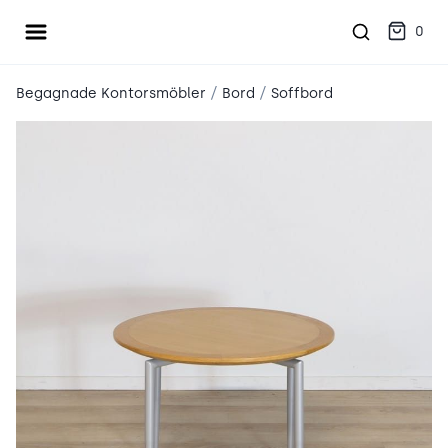
Öppna meny
place2place
0
/
/
Begagnade Kontorsmöbler
Bord
Soffbord