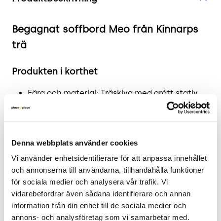
Begagnat soffbord Meo från Kinnarps
trä
Produkten i korthet
Färg och material: Träskiva med grått stativ
Mått: Diameter: 60 cm, Höjd: 47 cm
Skick: 4/5
2 års garanti
Denna webbplats använder cookies
Mer om Meo
Vi använder enhetsidentifierare för att anpassa innehållet 
och annonserna till användarna, tillhandahålla funktioner 
Soffbordet Meo från Kinnarps kombinerar
för sociala medier och analysera vår trafik. Vi 
funktionalitet med en stilren design. Detta
vidarebefordrar även sådana identifierare och annan 
soffbord är idealiskt för användning både som
information från din enhet till de sociala medier och 
soffbord och sidobord. Med sin skandinaviska
annons- och analysföretag som vi samarbetar med. 