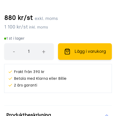
880
kr/st
exkl. moms
1 100
kr/st
inkl. moms
1
st i lager
Antal
-
+
Lägg i varukorg
Frakt från 390 kr
Betala med Klarna eller Billie
2 års garanti
Produktinformation
Produktbeskrivning