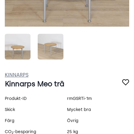
PNTD-kvtrEDO.jpeg
4as28-s9rnKQ.jpeg
KINNARPS
Kinnarps Meo trä
Produktspecifikation
Produkt-ID
rmGSRTi-1m
Skick
Mycket bra
Färg
Övrig
CO
-besparing
25 kg
2