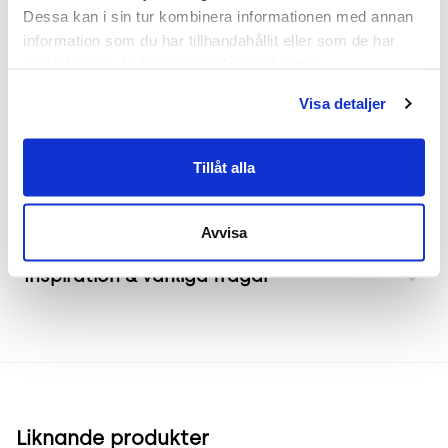
minimalism passar det väl in i moderna hem där
Dessa kan i sin tur kombinera informationen med annan 
ljusa färger och naturligt ljus dominerar. Den lätt
information som du har tillhandahållit eller som de har 
sluttande kanten på bordsskivan tillför en detalj
samlat in när du har använt deras tjänster.
som gör att soffbordet inte bara är praktiskt utan
Visa detaljer
även estetiskt tilltalande.
Tillåt alla
Frakt & leverans
Avvisa
Inspiration & vanliga frågar
Liknande produkter