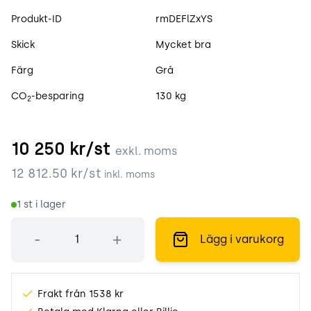
Produktspecifikation
Produkt-ID
rmDEFlZxYS
Skick
Mycket bra
Färg
Grå
CO
-besparing
130 kg
2
10 250
kr/st
exkl. moms
12 812.50
kr/st
inkl. moms
1
st i lager
Antal
-
+
Lägg i varukorg
Frakt från 1538 kr