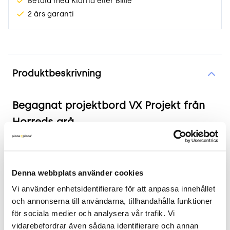
Betala med Klarna eller Billie
2 års garanti
Produktinformation
Produktbeskrivning
Begagnat projektbord VX Projekt från
Horreds grå
Produkten i korthet
Färg och material: Bordsskiva i gråbeige,
Denna webbplats använder cookies
underrede i vitt
Vi använder enhetsidentifierare för att anpassa innehållet 
Mått: Bredd 240 cm, Djup 140 cm, Höjd 90 cm
och annonserna till användarna, tillhandahålla funktioner 
Skick: 4/5
för sociala medier och analysera vår trafik. Vi 
2 års garanti
vidarebefordrar även sådana identifierare och annan 