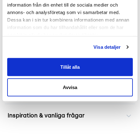
information från din enhet till de sociala medier och 
Mer om VX Projekt
annons- och analysföretag som vi samarbetar med. 
Dessa kan i sin tur kombinera informationen med annan 
Horreds projektbord modell VX är utformat för att
information som du har tillhandahållit eller som de har 
möta de moderna kraven på arbetsplatser. Det
samlat in när du har använt deras tjänster.
erbjuder inbyggda powerdots med anslutningar
Visa detaljer
för el och USB-portar (USB-A
&
USB-C). Den stilrena
designen med en gråbeige bordsskiva och vitt
underrede passar väl in i olika kontorsmiljöer.
Tillåt alla
Avvisa
Frakt & leverans
Inspiration & vanliga frågar