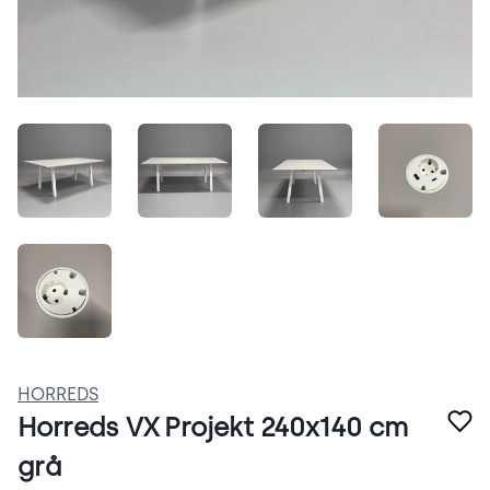
vVdNaGPqn_vd.jpeg
PeDSSokXjsoR.jpeg
kJZ9tlZm7WxE.jpeg
Af7XVa
oN5DfPixocOe.jpeg
HORREDS
Horreds VX Projekt 240x140 cm
grå