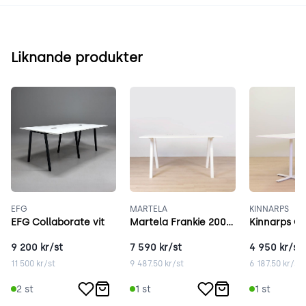
Liknande produkter
EFG
MARTELA
KINNARPS
EFG Collaborate vit
Martela Frankie 200x120 cm vit
9 200
kr/st
7 590
kr/st
4 950
kr/st
11 500
kr/st
9 487.50
kr/st
6 187.50
kr/st
2
st
1
st
1
st