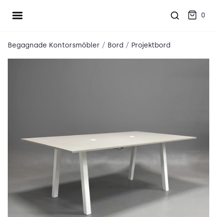
Öppna meny
place2place
0
/
/
Begagnade Kontorsmöbler
Bord
Projektbord