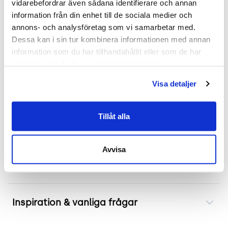
vidarebefordrar även sådana identifierare och annan 
Skick: 4/5
information från din enhet till de sociala medier och 
2 års garanti
annons- och analysföretag som vi samarbetar med. 
Dessa kan i sin tur kombinera informationen med annan 
Mer om produkten
information som du har tillhandahållit eller som de har 
samlat in när du har använt deras tjänster.
Barstolen från Mobitec i serien "Moods" är
designad av Pierre-Yves Dorsimont, Pierre Wegnez
Visa detaljer
och Vincent Dejonghe. Den erbjuder en elegant
och slank siluett med en tvåfärgad sittdel i lila
Tillåt alla
nyans som framhäver stolens moderna estetik.
Avvisa
Frakt & leverans
Inspiration & vanliga frågar