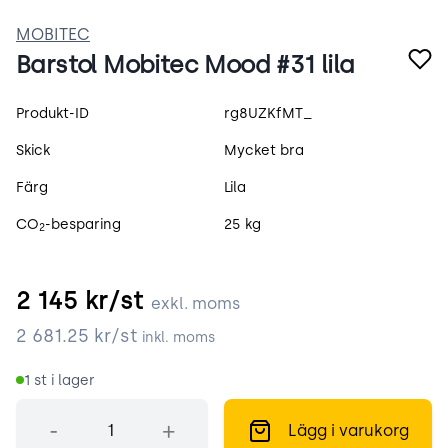
MOBITEC
Barstol Mobitec Mood #31 lila
Produktspecifikation
Produkt-ID
rg8UZKfMT_
Skick
Mycket bra
Färg
Lila
CO
-besparing
25 kg
2
2 145
kr/st
exkl. moms
2 681.25
kr/st
inkl. moms
1
st i lager
Antal
-
+
Lägg i varukorg