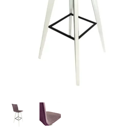
k0xPUloAdGWY.webp
Skärmbild 2025-09-29 121627.png