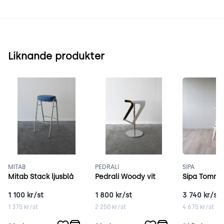
Liknande produkter
MITAB
PEDRALI
SIPA
Mitab Stack ljusblå
Pedrali Woody vit
Sipa Tommy
1 100
kr/st
1 800
kr/st
3 740
kr/st
1 375
kr/st
2 250
kr/st
4 675
kr/st