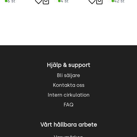
6
st
4
st
42
st
Hjälp & support
Bli säljare
Kontakta oss
Intern cirkulation
FAQ
Vårt hållbara arbete