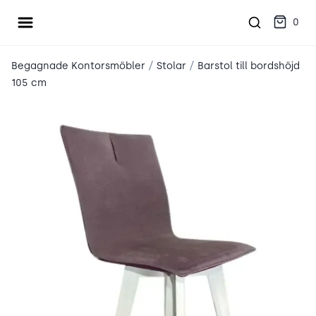
Öppna meny
place2place
0
/
/
Begagnade Kontorsmöbler
Stolar
Barstol till bordshöjd
105 cm