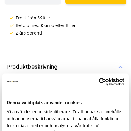
Frakt från 390 kr
Betala med Klarna eller Billie
2 års garanti
Produktinformation
Produktbeskrivning
Barstol Mobitec Mood #31 lila
Produkten i korthet
Denna webbplats använder cookies
Vi använder enhetsidentifierare för att anpassa innehållet 
Färg och material: Lila, PSFC trä
och annonserna till användarna, tillhandahålla funktioner 
Mått: Höjd 117cm x Bredd 47cm x Djup 51cm.
för sociala medier och analysera vår trafik. Vi 
Sitthöjd 80cm.