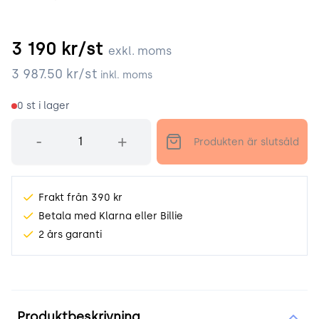
3 190
kr/st
exkl. moms
3 987.50
kr/st
inkl. moms
0
st i lager
Antal
-
+
Produkten är slutsåld
Frakt från 390 kr
Betala med Klarna eller Billie
2 års garanti
Produktinformation
Produktbeskrivning