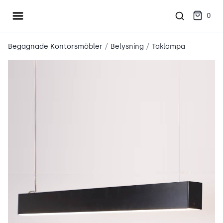
Öppna meny
place2place
0
/
/
Begagnade Kontorsmöbler
Belysning
Taklampa