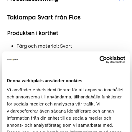
Taklampa Svart från Flos
Produkten i korthet
Färg och material: Svart
Mått: Höjd: 10 cm, Bredd: 114 cm, Djup: 7,5 cm.
Skick: 4/5
2 års garanti
Denna webbplats använder cookies
Mer om Flos Taklampa
Vi använder enhetsidentifierare för att anpassa innehållet 
Utforska elegansen och funktionaliteten hos Flos
och annonserna till användarna, tillhandahålla funktioner 
svarta taklampa - den ultimata kombinationen av
för sociala medier och analysera vår trafik. Vi 
stil och ljus i din inredning! Med sitt distinkta
vidarebefordrar även sådana identifierare och annan 
information från din enhet till de sociala medier och 
utseende och högkvalitativa design utstrålar
annons- och analysföretag som vi samarbetar med. 
denna taklampa en modern och sofistikerad