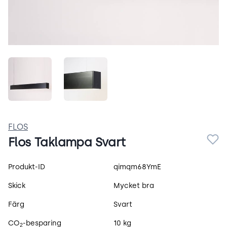
-09A7O4MLQEL.jpeg
DfZ9rJ3VTpL1.jpeg
FLOS
Flos Taklampa Svart
Produktspecifikation
Produkt-ID
qimqm68YmE
Skick
Mycket bra
Färg
Svart
CO
-besparing
10 kg
2