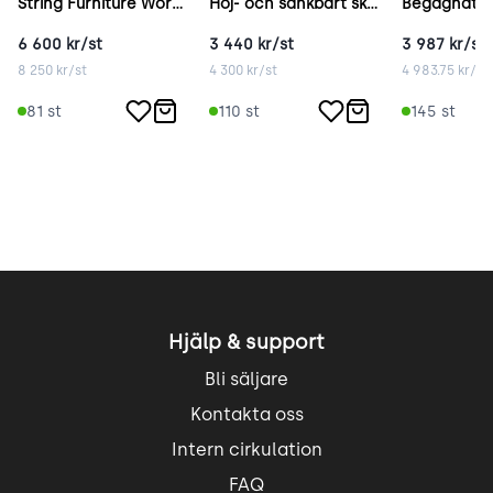
String Furniture Works vit
Höj- och sänkbart skrivbord vit
6 600
kr/st
3 440
kr/st
3 987
kr/st
8 250
kr/st
4 300
kr/st
4 983.75
kr/st
81
st
110
st
145
st
Hjälp & support
Bli säljare
Kontakta oss
Intern cirkulation
FAQ