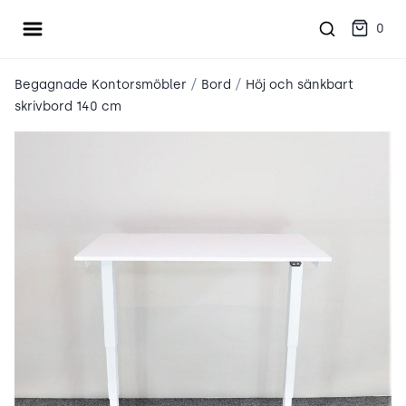
Öppna meny
place2place
0
/
/
Begagnade Kontorsmöbler
Bord
Höj och sänkbart
skrivbord 140 cm