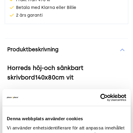
Betala med Klarna eller Billie
2 års garanti
Produktinformation
Produktbeskrivning
Horreds höj-och sänkbart
skrivbord140x80cm vit
Produkten i korthet
Färg och material: Vitt pulverlackerat
stålstativ.
Denna webbplats använder cookies
Mått: Bordsskivan mäter 140x80 cm. Lägsta
Vi använder enhetsidentifierare för att anpassa innehållet 
höjd ca 65 cm, högsta höjd ca 120 cm.