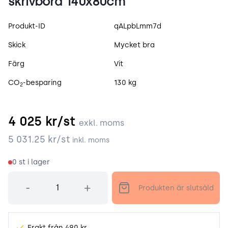
skrivbord 140x80cm
Produktspecifikation
Produkt-ID
qALpbLmm7d
Skick
Mycket bra
Färg
Vit
CO
-besparing
130 kg
2
4 025
kr/st
exkl. moms
5 031.25
kr/st
inkl. moms
0
st i lager
Antal
-
+
Produkten är slutsåld
Frakt från 490 kr