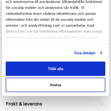
och annonserna till användarna, tillhandahålla funktioner 
Skick: 4/5
för sociala medier och analysera vår trafik. Vi 
2 års garanti
vidarebefordrar även sådana identifierare och annan 
information från din enhet till de sociala medier och 
Mer om produkten
annons- och analysföretag som vi samarbetar med. 
Dessa kan i sin tur kombinera informationen med annan 
Detta eleganta och funktionella skrivbord
information som du har tillhandahållit eller som de har 
är designat för att ge en optimal
samlat in när du har använt deras tjänster.
arbetsmiljö med sin justerbara höjd. Enkel
Visa detaljer
justering via tydliga knappar placerade på
sidan av bordet. Inkluderar praktiska
lösningar som kabelhål och en integrerad
Tillåt alla
kabelkorg för att hålla arbetsytan
organiserad.
Avvisa
Frakt & leverans