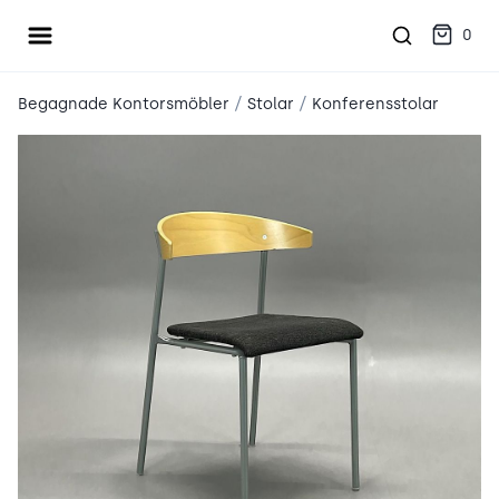
Öppna meny
place2place
0
/
/
Begagnade Kontorsmöbler
Stolar
Konferensstolar