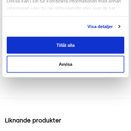
Dessa kan i sin tur kombinera informationen med annan 
användningsområden som fikarum och matsalar
information som du har tillhandahållit eller som de har 
samt mötesrum och spontana samlingsytor. Dess
samlat in när du har använt deras tjänster.
stapelbara design gör den lätt att förvara och
frigör yta vid behov.
Visa detaljer
Tillåt alla
Frakt & leverans
Avvisa
Inspiration & vanliga frågar
Liknande produkter