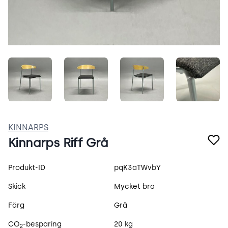
DXepg7gmJO9C.jpeg
ieehWZYl-nDn.jpeg
jiDOgoruruXA.jpeg
XkMoSa
KINNARPS
Kinnarps Riff Grå
Produktspecifikation
Produkt-ID
pqK3aTWvbY
Skick
Mycket bra
Färg
Grå
CO
-besparing
20 kg
2