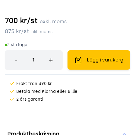
700
kr/st
exkl. moms
875
kr/st
inkl. moms
2
st i lager
Antal
-
+
Lägg i varukorg
Frakt från 390 kr
Betala med Klarna eller Billie
2 års garanti
Produktinformation
Produktbeskrivning