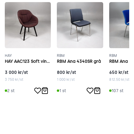
HAY
RBM
RBM
HAY AAC123 Soft vinröd
RBM Ana 4340SR grå
RBM Ana 43
3 000
kr/st
800
kr/st
650
kr/st
3 750
kr/st
1 000
kr/st
812.50
kr/st
2
st
1
st
107
st