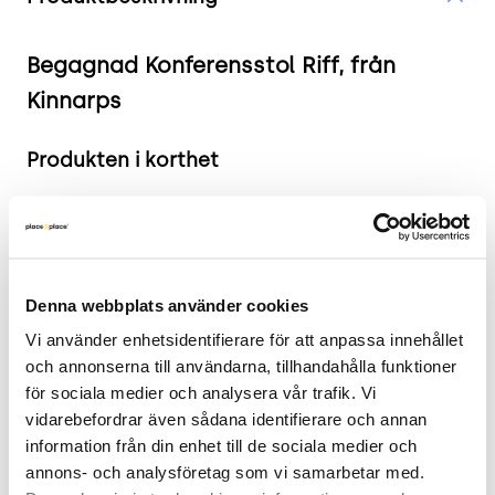
Begagnad Konferensstol Riff, från
Kinnarps
Produkten i korthet
Färg och material: Sits i mörkgrått tyg, rygg i
formpressad björkfanér, ben i silverfärg.
Mått: Bredd 50 cm, Djup 49 cm, Höjd 74 cm,
Sitthöjd 44 cm.
Denna webbplats använder cookies
Skick: 4/5
Vi använder enhetsidentifierare för att anpassa innehållet 
2 års garanti
och annonserna till användarna, tillhandahålla funktioner 
för sociala medier och analysera vår trafik. Vi 
Mer om Riff
vidarebefordrar även sådana identifierare och annan 
information från din enhet till de sociala medier och 
Begagnad konferensstol från Kinnarps modell Riff
annons- och analysföretag som vi samarbetar med. 
är designad för att passa flera