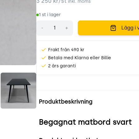
3 250
kr/st
inkl. moms
1
st i lager
Antal
-
+
Lägg i 
Frakt från 490 kr
Betala med Klarna eller Billie
2 års garanti
8VOG.jpeg
cDAFMjFf9fTo.jpeg
Produktinformation
Produktbeskrivning
2Bh.jpeg
Begagnat matbord svart