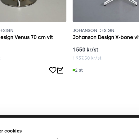
ESIGN
JOHANSON DESIGN
esign Venus 70 cm vit
Johanson Design X-bone vi
1 550
kr/st
t
1 937.50
kr/st
2
st
llbara arbete
place2place
Annat
r cookies