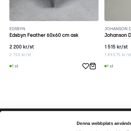
EDSBYN
JOHANSON D
Edsbyn Feather 60x60 cm ask
Johanson D
2 200
kr/st
1 515
kr/st
2 750
kr/st
1 893.75
kr/s
1
st
1
st
Hjälp & support
Vårt hå
Denna webbplats använde