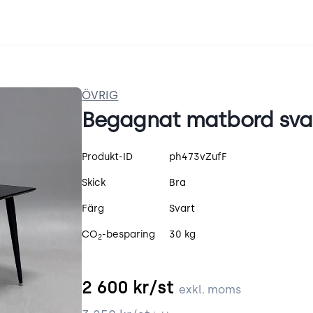
ÖVRIG
Begagnat matbord sva
Produktspecifikation
Produkt-ID
ph473vZufF
Skick
Bra
Färg
Svart
CO
-besparing
30 kg
2
2 600
kr/st
exkl. moms