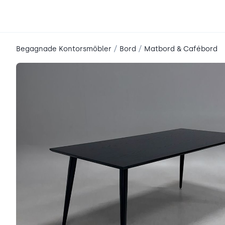
place2place
/
/
Begagnade Kontorsmöbler
Bord
Matbord & Cafébord