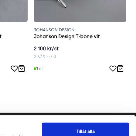
JOHANSON DESIGN
J
t
Johanson Design T-bone vit
J
2 100
kr/st
2
2 625
kr/st
3
1
st
Följ oss gärna!
Tillåt alla