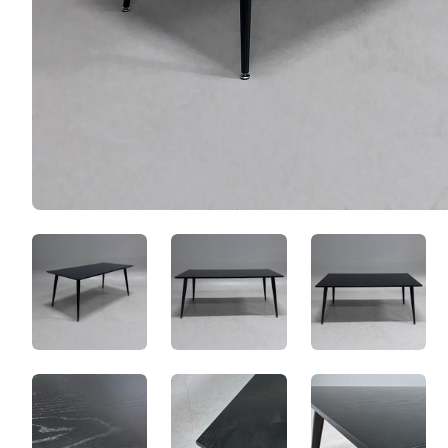
umBPsEXU3cW_.jpeg
yoAc0PBTfiKX.jpeg
8sXu946B
LtQuDhvhZBU6.jpeg
LoMIFtli6JT1.jpeg
JI5Xudcs8