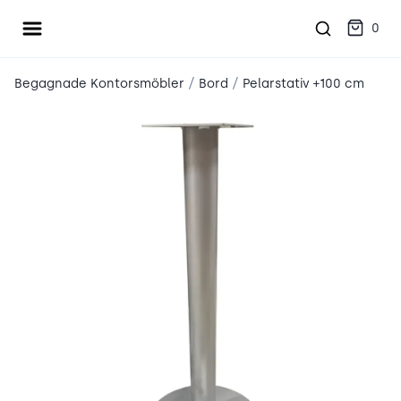
Öppna meny
place2place
0
/
/
Begagnade Kontorsmöbler
Bord
Pelarstativ +100 cm