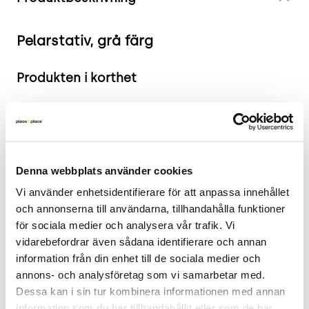
Pelarstativ, grå färg
Produkten i korthet
Färg: Grå
Mått: Höjd 110 cm x Bredd 50 cm x Djup 50 cm.
Skick: 4/5
2 års garanti.
Denna webbplats använder cookies
Mer om Pelarstativet
Vi använder enhetsidentifierare för att anpassa innehållet 
och annonserna till användarna, tillhandahålla funktioner 
Pelarstativet är designat för att erbjuda stabil och
för sociala medier och analysera vår trafik. Vi 
elegant stöd till bordsskivor med en diameter på
vidarebefordrar även sådana identifierare och annan 
information från din enhet till de sociala medier och 
cirka 70 cm. Dess robusta konstruktion i metall
annons- och analysföretag som vi samarbetar med. 
säkerställer långvarig användning och hållbarhet.
Dessa kan i sin tur kombinera informationen med annan 
Den grå finishen ger en modern touch som passar
information som du har tillhandahållit eller som de har 