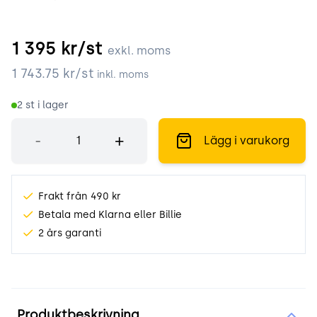
1 395
kr/st
exkl. moms
1 743.75
kr/st
inkl. moms
2
st i lager
Antal
-
+
Lägg i varukorg
Frakt från 490 kr
Betala med Klarna eller Billie
2 års garanti
Produktinformation
Produktbeskrivning