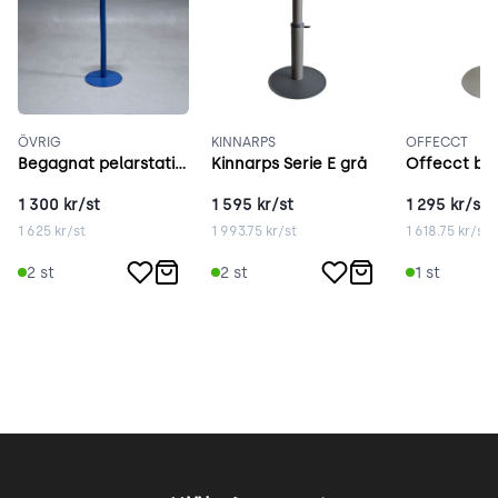
ÖVRIG
KINNARPS
OFFECCT
Begagnat pelarstativ blå
Kinnarps Serie E grå
1 300
kr/st
1 595
kr/st
1 295
kr/st
1 625
kr/st
1 993.75
kr/st
1 618.75
kr/st
2
st
2
st
1
st