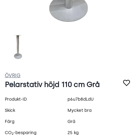
mV2KLYv2P-ER.webp
ÖVRIG
Pelarstativ höjd 110 cm Grå
Produktspecifikation
Produkt-ID
p6u7b8dLdU
Skick
Mycket bra
Färg
Grå
CO
-besparing
25 kg
2