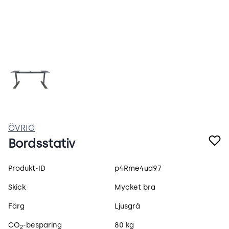
7VW_8z9wdn9Z.jpeg
ÖVRIG
Bordsstativ
Produktspecifikation
Produkt-ID
p4Rme4ud97
Skick
Mycket bra
Färg
Ljusgrå
CO
-besparing
80 kg
2