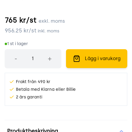
765
kr/st
exkl. moms
956.25
kr/st
inkl. moms
1
st i lager
Antal
-
+
Lägg i varukorg
Frakt från 490 kr
Betala med Klarna eller Billie
2 års garanti
Produktinformation
Produktbeskrivning