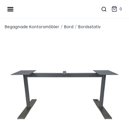
Öppna meny
place2place
0
/
/
Begagnade Kontorsmöbler
Bord
Bordsstativ