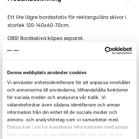
Ett lite lägre bordsstativ för rektangulära skivor i
storlek 120-140x60-70cm.
OBS! Bordsskiva köpes separat.
Höjd 48 cm x Bredd 115 cm x Djup 52 cm.
.
Denna webbplats använder cookies
Arbetsbord – vad behöver man tänka på? Läs vår
Vi använder enhetsidentifierare för att anpassa innehållet 
guide
här
!
och annonserna till användarna, tillhandahålla funktioner 
för sociala medier och analysera vår trafik. Vi 
>
Har du frågor om produkten? Kontakta
vidarebefordrar även sådana identifierare och annan 
kundservice via Chat eller 010 – 750 09 40
information från din enhet till de sociala medier och 
annons- och analysföretag som vi samarbetar med. 
.
Dessa kan i sin tur kombinera informationen med annan 
Leveranstid på produkten är från 1 vecka.
I
information som du har tillhandahållit eller som de har 