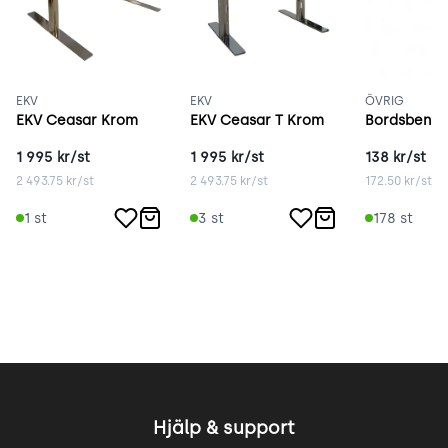
EKV
EKV
ÖVRIG
EKV Ceasar Krom
EKV Ceasar T Krom
Bordsben s
1 995
kr/st
1 995
kr/st
138
kr/st
2 493.75
kr/st
2 493.75
kr/st
172.50
kr/st
1
st
3
st
178
st
Hjälp & support