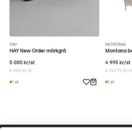
HAY
MONTANA
HAY New Order mörkgrå
5 000
kr/st
4 995
kr/st
6 250
kr/st
6 243.75
kr/s
1
st
1
st