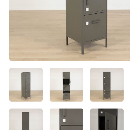
CeTd941c6nhr.jpeg
Idåsen-4.jpg
Idåsen.jp
Idåsen-3.jpg
Idåsen-7.jpg
Idåsen-5.