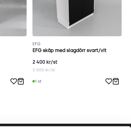
EFG
Ö
EFG skåp med slagdörr svart/vit
2 400
kr/st
5
3 000
kr/st
7
1
st