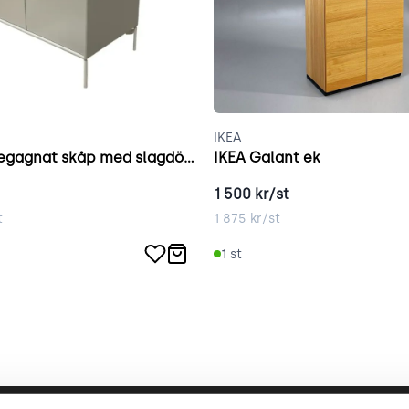
IKEA
Montana begagnat skåp med slagdörr grå
IKEA Galant ek
1 500
kr/st
t
1 875
kr/st
1
st