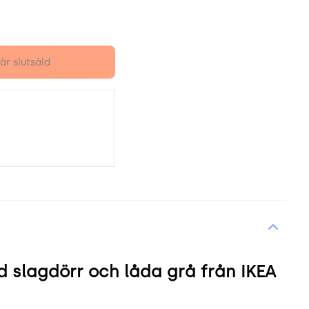
är slutsåld
 slagdörr och låda grå från IKEA