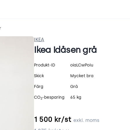
r
IKEA
Ikea Idåsen grå
Produktspecifikation
Produkt-ID
oiaLCwPoIu
Skick
Mycket bra
Färg
Grå
CO
-besparing
65 kg
2
1 500
kr/st
exkl. moms