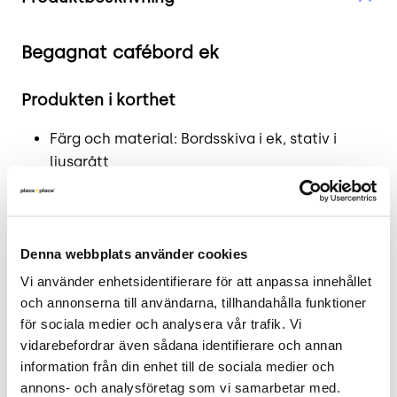
Begagnat cafébord ek
Produkten i korthet
Färg och material: Bordsskiva i ek, stativ i
ljusgrått
Mått: Bredd 70 cm, Djup 70 cm, Höjd 73 cm
Skick: 4/5
2 års garanti
Denna webbplats använder cookies
Mer om produkten
Vi använder enhetsidentifierare för att anpassa innehållet 
och annonserna till användarna, tillhandahålla funktioner 
Begagnat cafébord med en bordsskiva i ek som
för sociala medier och analysera vår trafik. Vi 
inte bara ger en varm ton utan också skapar en
vidarebefordrar även sådana identifierare och annan 
trivsam plats för pauser och kortare samtal. Det
information från din enhet till de sociala medier och 
ljusgrå pelarstativet bidrar till ett neutralt uttryck
annons- och analysföretag som vi samarbetar med. 