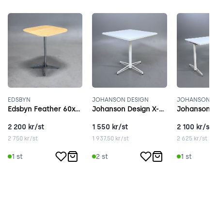
EDSBYN
JOHANSON DESIGN
JOHANSON D
Edsbyn Feather 60x60 cm ask
Johanson Design X-bone vit
2 200
kr/st
1 550
kr/st
2 100
kr/st
2 750
kr/st
1 937.50
kr/st
2 625
kr/st
1
st
2
st
1
st