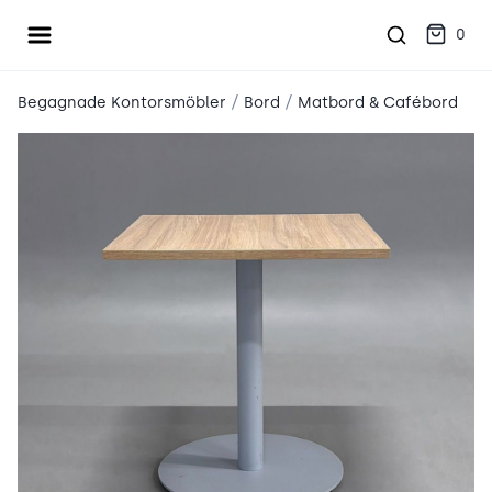
Öppna meny
place2place
0
/
/
Begagnade Kontorsmöbler
Bord
Matbord & Cafébord