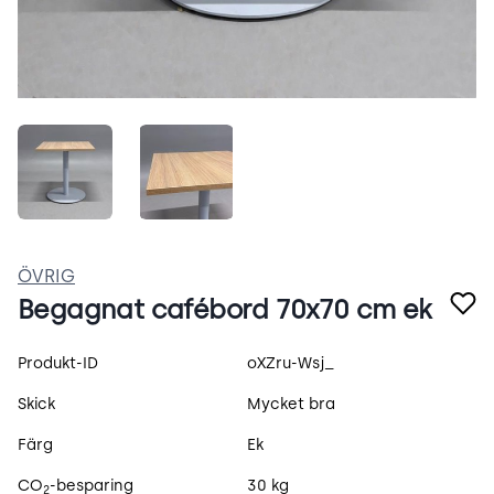
VgvMuUqFXjo3.jpeg
cbYWL7uPfxJj.jpeg
ÖVRIG
Begagnat cafébord 70x70 cm ek
Produktspecifikation
Produkt-ID
oXZru-Wsj_
Skick
Mycket bra
Färg
Ek
CO
-besparing
30 kg
2