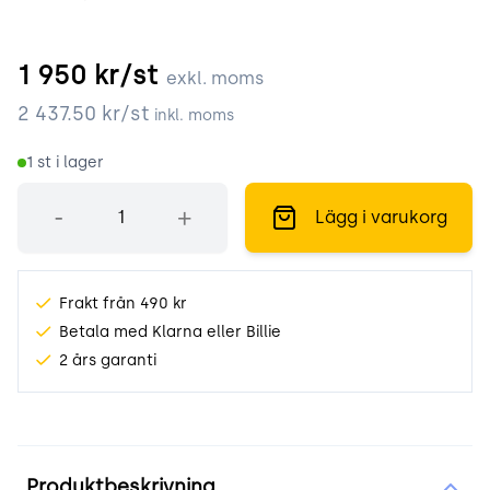
1 950
kr/st
exkl. moms
2 437.50
kr/st
inkl. moms
1
st i lager
Antal
-
+
Lägg i varukorg
Frakt från 490 kr
Betala med Klarna eller Billie
2 års garanti
Produktinformation
Produktbeskrivning