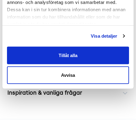
annons- och analysföretag som vi samarbetar med. 
och privat arbetsplats. Med sina generösa mått
Dessa kan i sin tur kombinera informationen med annan 
på bredd (160 cm), djup (4 cm) och höjd (80 cm)
information som du har tillhandahållit eller som de har 
erbjuder den utmärkt bullerreducering och
samlat in när du har använt deras tjänster.
avskildhet. Den grå färgen bidrar till en neutral
Visa detaljer
och professionell look som passar väl in i de flesta
kontorsmiljöer.
Tillåt alla
Frakt & leverans
Avvisa
Inspiration & vanliga frågar