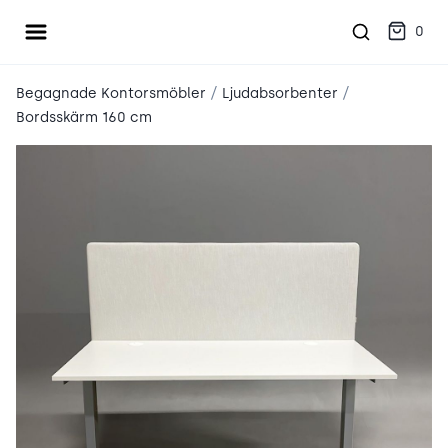
Öppna meny
place2place
0
/
/
Begagnade Kontorsmöbler
Ljudabsorbenter
Bordsskärm 160 cm