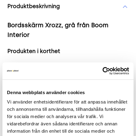
Produktbeskrivning
Bordsskärm Xrozz, grå från Boom
Interior
Produkten i korthet
Färg och material: Grå tygbeklädd skärm
Mått: Bredd: 160 cm, Djup: 4 cm, Höjd: 80 cm
Skick: 4/5
2 års garanti
Denna webbplats använder cookies
Mer om Boom Interior Bordsskärm
Vi använder enhetsidentifierare för att anpassa innehållet 
och annonserna till användarna, tillhandahålla funktioner 
Xrozz
för sociala medier och analysera vår trafik. Vi 
vidarebefordrar även sådana identifierare och annan 
Bordsskärmen Xrozz från Boom Interior är en
information från din enhet till de sociala medier och 
effektiv lösning för att skapa en mer fokuserad