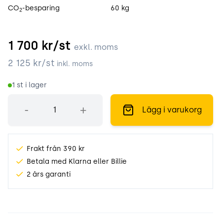
CO
-besparing
60 kg
2
1 700
kr/st
exkl. moms
2 125
kr/st
inkl. moms
1
st i lager
Antal
-
+
Lägg i varukorg
Frakt från 390 kr
Betala med Klarna eller Billie
2 års garanti
Produktinformation