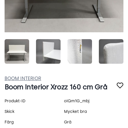
j_KEViGiAM0D.jpeg
hTdyUUbtmYwW.jpeg
cd1rrgU3YLIn.jpeg
7HSTS9
BOOM INTERIOR
Boom Interior Xrozz 160 cm Grå
Produktspecifikation
Produkt-ID
oIQm1G_mbj
Skick
Mycket bra
Färg
Grå