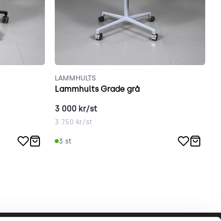
LAMMHULTS
V
Lammhults Grade grå
V
3 000
kr/st
2
3 750
kr/st
3
3
st