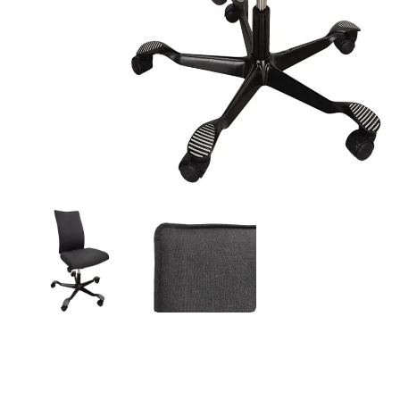
HÅG-stol-med-hjul-H05/Creed-6005-1.webp
hag-h05-creed.webp