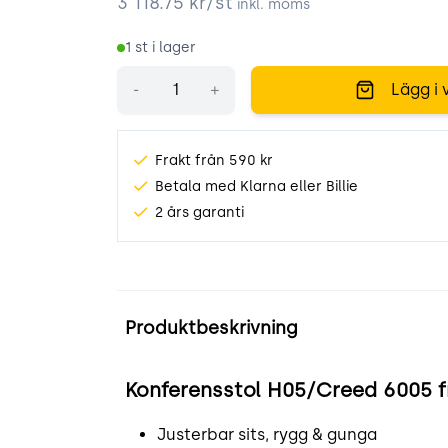
3 118.75
kr/st
inkl. moms
1
st i lager
Antal
-
+
Lägg i 
Frakt från 590 kr
Betala med Klarna eller Billie
2 års garanti
Produktinformation
Produktbeskrivning
Konferensstol H05/Creed 6005 
Justerbar sits, rygg
&
gunga