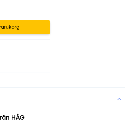
varukorg
från HÅG