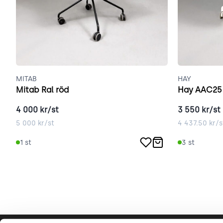
MITAB
HAY
Mitab Ral röd
Hay AAC25
4 000
kr/st
3 550
kr/st
5 000
kr/st
4 437.50
kr/s
1
st
3
st