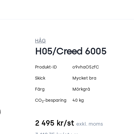
HÅG
H05/Creed 6005
Produktspecifikation
Produkt-ID
o9vhaO5zfC
Skick
Mycket bra
Färg
Mörkgrå
CO
-besparing
40 kg
2
2 495
kr/st
exkl. moms