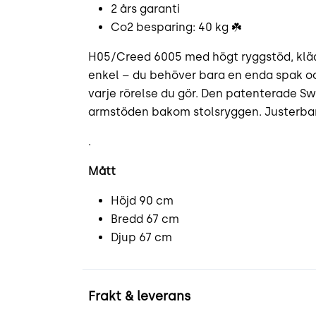
2 års garanti
Co2 besparing: 40 kg ☘️
H05/Creed 6005 med högt ryggstöd, klädd
enkel – du behöver bara en enda spak och
varje rörelse du gör. Den patenterade S
armstöden bakom stolsryggen. Justerbar 
.
Mått
Höjd 90 cm
Bredd 67 cm
Djup 67 cm
Frakt & leverans