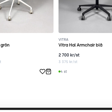
VITRA
 grön
Vitra Hal Armchair blå
2 700
kr/st
t
3 375
kr/st
4
st