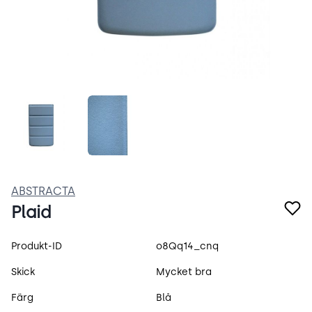
SPp3Q6XnuNWv.jpeg
Plaid.jpg
ABSTRACTA
Plaid
Produktspecifikation
Produkt-ID
o8Qq14_cnq
Skick
Mycket bra
Färg
Blå