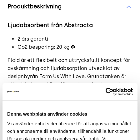
Produktbeskrivning
Ljudabsorbent från Abstracta
2 års garanti
Co2 besparing: 20 kg ☘️
Plaid är ett flexibelt och uttrycksfullt koncept för
avskärmning och ljudabsorption utvecklat av
designbyrån Form Us With Love. Grundtanken är
att erbjuda en skärm för moderna kontor med
behov som kan skifta snabbt och som därför
ställer höga krav på flexibilitet på inredningen.
Därför anpassar sig Plaid smidigt till rumsliga
Denna webbplats använder cookies
omgestaltningar. Det är kort sagt en skärm som
Vi använder enhetsidentifierare för att anpassa innehållet 
uppmuntrar till förändring. Plaid kan på ett enkelt
och annonserna till användarna, tillhandahålla funktioner 
sätt hängas från taket.
för sociala medier och analysera vår trafik. Vi 