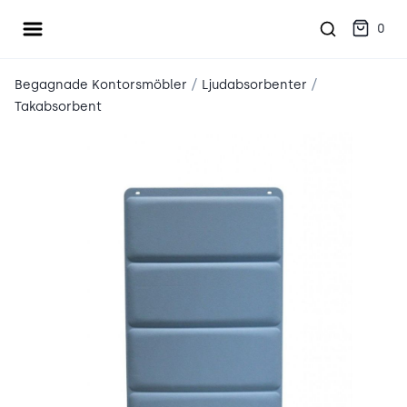
Öppna meny
place2place
0
/
/
Begagnade Kontorsmöbler
Ljudabsorbenter
Takabsorbent