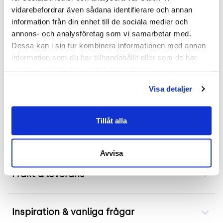
vidarebefordrar även sådana identifierare och annan 
”Enkla att flytta. Roliga att möblera med.”
information från din enhet till de sociala medier och 
Formgiven av: Form Us with Love
annons- och analysföretag som vi samarbetar med. 
Läs mer - tillverkarens produktsida.
Dessa kan i sin tur kombinera informationen med annan 
information som du har tillhandahållit eller som de har 
.
samlat in när du har använt deras tjänster.
Mått
Visa detaljer
Höjd 137 cm
Bredd 80 cm
Tillåt alla
Djup 3 cm
Avvisa
Frakt & leverans
Inspiration & vanliga frågar