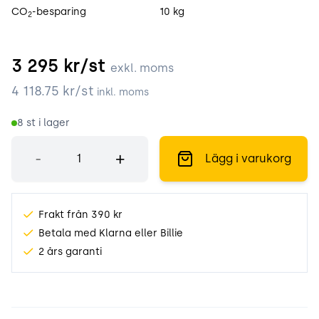
CO
-besparing
10 kg
2
3 295
kr/st
exkl. moms
4 118.75
kr/st
inkl. moms
8
st i lager
Antal
-
+
Lägg i varukorg
Frakt från 390 kr
Betala med Klarna eller Billie
2 års garanti
Produktinformation