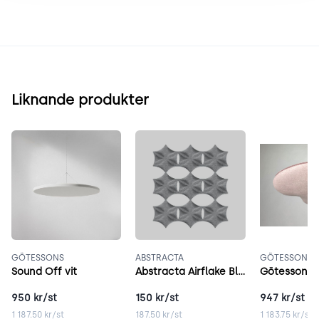
Liknande produkter
GÖTESSONS
ABSTRACTA
GÖTESSONS
Sound Off vit
Abstracta Airflake Blade Closed grå
Götessons 
950
kr/st
150
kr/st
947
kr/st
1 187.50
kr/st
187.50
kr/st
1 183.75
kr/st