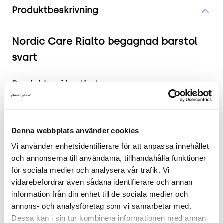
Produktbeskrivning
Nordic Care Rialto begagnad barstol
svart
Produkten i korthet
Färg och material: Svart
Mått: Höjd 110 cm, Bredd 44 cm, Djup 48 cm.
Denna webbplats använder cookies
Sitthöjd: 79 cm.
Skick: 4/5
Vi använder enhetsidentifierare för att anpassa innehållet 
2 års garanti
och annonserna till användarna, tillhandahålla funktioner 
för sociala medier och analysera vår trafik. Vi 
Mer om barstol Rialto
vidarebefordrar även sådana identifierare och annan 
information från din enhet till de sociala medier och 
Stiliga Rialto från Nordic Care är en stol med
annons- och analysföretag som vi samarbetar med. 
innovativ design inspirerad av den berömda
Dessa kan i sin tur kombinera informationen med annan 