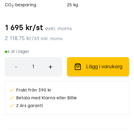
CO
-besparing
25 kg
2
1 695
kr/st
exkl. moms
2 118.75
kr/st
inkl. moms
4
st i lager
Antal
-
+
Lägg i varukorg
Frakt från 390 kr
Betala med Klarna eller Billie
2 års garanti
Produktinformation