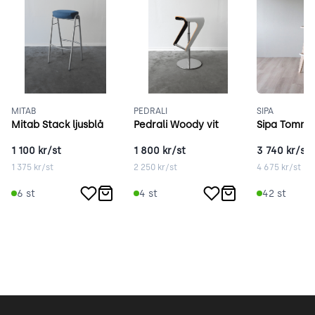
MITAB
PEDRALI
SIPA
Mitab Stack ljusblå
Pedrali Woody vit
Sipa Tommy
1 100
kr/st
1 800
kr/st
3 740
kr/st
1 375
kr/st
2 250
kr/st
4 675
kr/st
6
st
4
st
42
st