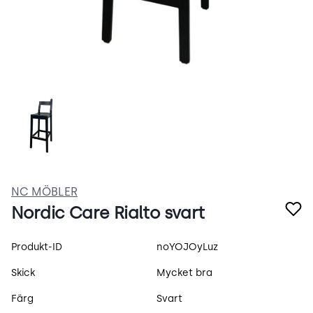
JtrzHNBVTBoj.webp
NC MÖBLER
Nordic Care Rialto svart
Produktspecifikation
Produkt-ID
noYOJOyLuz
Skick
Mycket bra
Färg
Svart