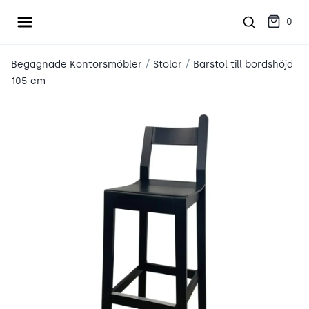
Öppna meny
place2place
0
/
/
Begagnade Kontorsmöbler
Stolar
Barstol till bordshöjd
105 cm