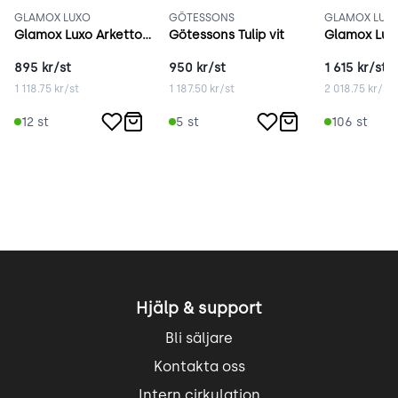
GLAMOX LUXO
GÖTESSONS
GLAMOX LUX
Glamox Luxo Arketto grå
Götessons Tulip vit
Glamox Luxo
895
kr/st
950
kr/st
1 615
kr/st
1 118.75
kr/st
1 187.50
kr/st
2 018.75
kr/st
12
st
5
st
106
st
Hjälp & support
Bli säljare
Kontakta oss
Intern cirkulation