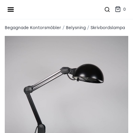
Öppna meny
place2place
0
/
/
Begagnade Kontorsmöbler
Belysning
Skrivbordslampa