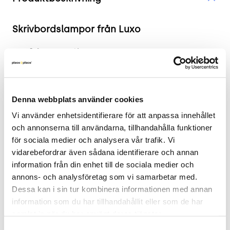
Skrivbordslampor från Luxo
2 års garanti
Begagnad bra skrivbordslampor från Luxo som ger
ett bra ljus till arbetsplatsen. Just denna modell
Denna webbplats använder cookies
heter Cupola. Alla är svarta och är med klämfäste
som skruvas på bordsskivan. Ljuskälla 1 x 18W.
Vi använder enhetsidentifierare för att anpassa innehållet 
och annonserna till användarna, tillhandahålla funktioner 
.
för sociala medier och analysera vår trafik. Vi 
vidarebefordrar även sådana identifierare och annan 
Mått
information från din enhet till de sociala medier och 
annons- och analysföretag som vi samarbetar med. 
Diameter 190mm
Dessa kan i sin tur kombinera informationen med annan 
Höjd 600mm
information som du har tillhandahållit eller som de har 
samlat in när du har använt deras tjänster.