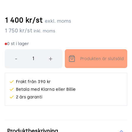
1 400
kr/st
exkl. moms
1 750
kr/st
inkl. moms
0
st i lager
Antal
-
+
Produkten är slutsåld
Frakt från 390 kr
Betala med Klarna eller Billie
2 års garanti
Produktinformation
Produktbeskrivning