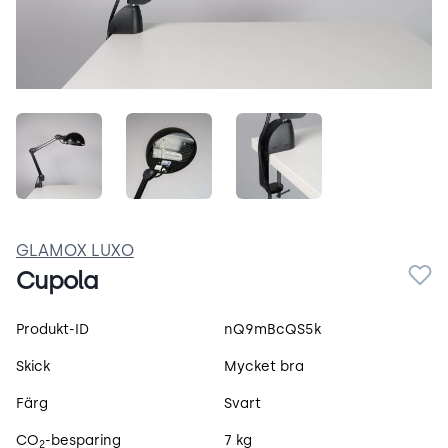
hSP-ZkMmL03Q.jpeg
IKuZ0glzvNEx.jpeg
t6_G3njGSlO4.jpeg
GLAMOX LUXO
Cupola
Produktspecifikation
Produkt-ID
nQ9mBcQS5k
Skick
Mycket bra
Färg
Svart
CO
-besparing
7 kg
2