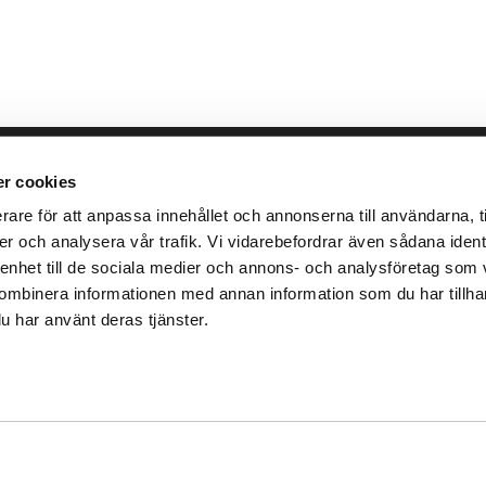
llbara arbete
place2place
Annat
r cookies
rare för att anpassa innehållet och annonserna till användarna, ti
ken
Om
Integrit
er och analysera vår trafik. Vi vidarebefordrar även sådana identi
r
Press
Villkor
 enhet till de sociala medier och annons- och analysföretag som 
Karriär
ombinera informationen med annan information som du har tillhanda
u har använt deras tjänster.
Ansvar
Investor
ad i samarbete med
Teleservice IT-partner
.
Version -
v2.22.2