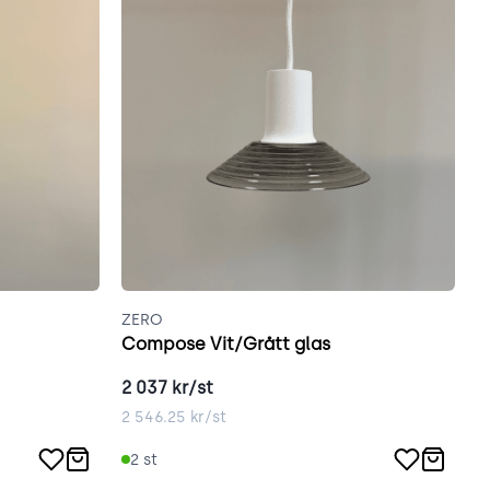
ZERO
Z
Compose Vit/Grått glas
C
2 037
kr/st
2
2 546.25
kr/st
2
2
st