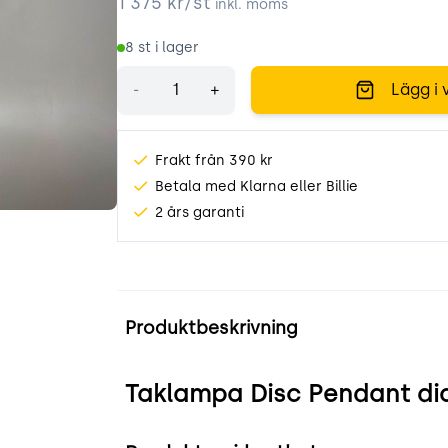
1 375
kr/st
inkl. moms
8
st i lager
Antal
-
+
Lägg i 
Frakt från 390 kr
Betala med Klarna eller Billie
2 års garanti
Produktinformation
Produktbeskrivning
Taklampa Disc Pendant di