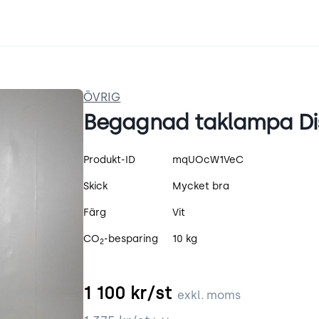
ÖVRIG
Begagnad taklampa Di
Produktspecifikation
Produkt-ID
mqUOcW1VeC
Skick
Mycket bra
Färg
Vit
CO
-besparing
10 kg
2
1 100
kr/st
exkl. moms