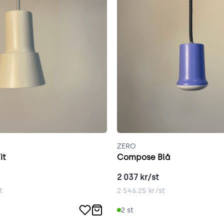
ZERO
it
Compose Blå
2 037
kr/st
t
2 546.25
kr/st
2
st