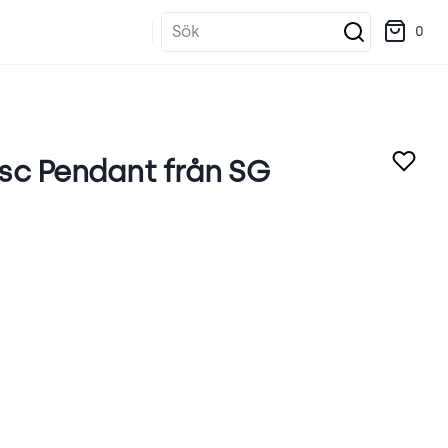
Sök
0
sc Pendant från SG