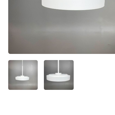
F3rRQ8HOvAY6.jpeg
xRwRU30ffnH7.jpeg