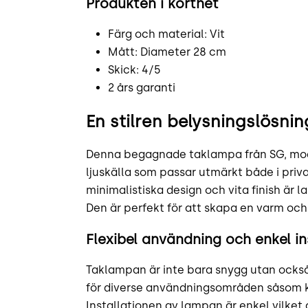
Produkten i korthet
Färg och material: Vit
Mått: Diameter 28 cm
Skick: 4/5
2 års garanti
En stilren belysningslösnin
Denna begagnade taklampa från SG, mode
ljuskälla som passar utmärkt både i priv
minimalistiska design och vita finish är 
Den är perfekt för att skapa en varm oc
Flexibel användning och enkel in
Taklampan är inte bara snygg utan också 
för diverse användningsområden såsom k
Installationen av lampan är enkel vilket