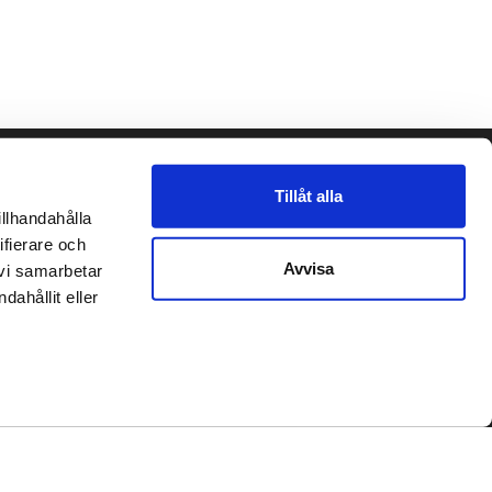
Följ oss gärna!
Tillåt alla
llhandahålla 
et
fierare och 
Avvisa
vi samarbetar 
place2place AB 2020
hållit eller 