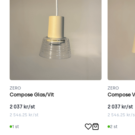
ZERO
ZERO
Compose Glas/Vit
Compose V
2 037
kr/st
2 037
kr/st
2 546.25
kr/st
2 546.25
kr/s
1
st
2
st