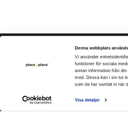
Hjälp & support
Vårt hå
Denna webbplats använde
Bli säljare
Vi använder enhetsidentifie
Varumär
funktioner för sociala medi
Kontakta oss
Rapporte
annan information från din
Intern cirkulation
med. Dessa kan i sin tur k
FAQ
som de har samlat in när d
Visa detaljer
Utveckl