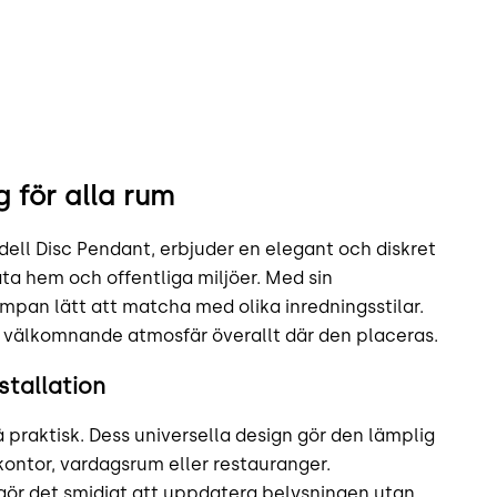
g för alla rum
ll Disc Pendant, erbjuder en elegant och diskret
ata hem och offentliga miljöer. Med sin
lampan lätt att matcha med olika inredningsstilar.
h välkomnande atmosfär överallt där den placeras.
stallation
praktisk. Dess universella design gör den lämplig
ontor, vardagsrum eller restauranger.
 gör det smidigt att uppdatera belysningen utan