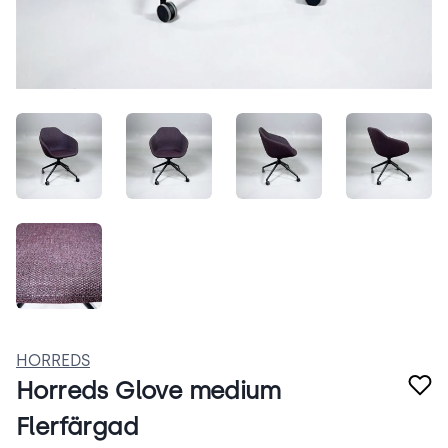
RhUserq3uFSe.jpeg
Nws-1nZrjc4K.jpeg
CPp1p305e0_y.jpeg
JbIEmv
gFJa5Z5N3bbc.jpeg
HORREDS
Horreds Glove medium
Flerfärgad