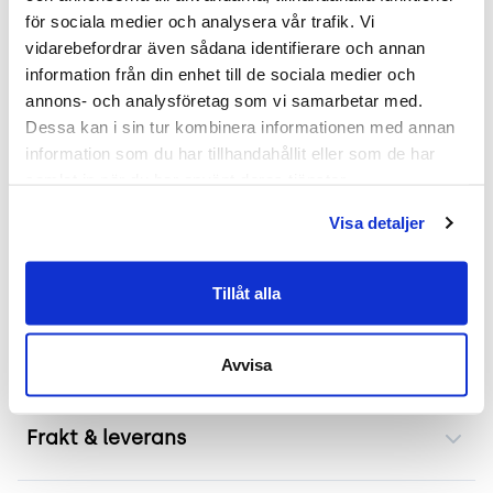
2 års garanti
för sociala medier och analysera vår trafik. Vi 
vidarebefordrar även sådana identifierare och annan 
Mer om Glove medium
information från din enhet till de sociala medier och 
annons- och analysföretag som vi samarbetar med. 
Begagnad konferensstol från Horreds, modell
Dessa kan i sin tur kombinera informationen med annan 
Glove medium. Mjuk stoppning ger bekvämt stöd
information som du har tillhandahållit eller som de har 
under längre möten. Formgjuten rygg vilar
samlat in när du har använt deras tjänster.
naturligt mot kroppen och avlastar axlarna.
Visa detaljer
Brunmelerad textil dämpar ljud och står emot
daglig användning. Tidlös siluett passar både
moderna och klassiska inredningar. Glove medium
Tillåt alla
kombinerar rörelsefrihet och komfort för
resultatfokuserade möten.
Avvisa
Frakt & leverans