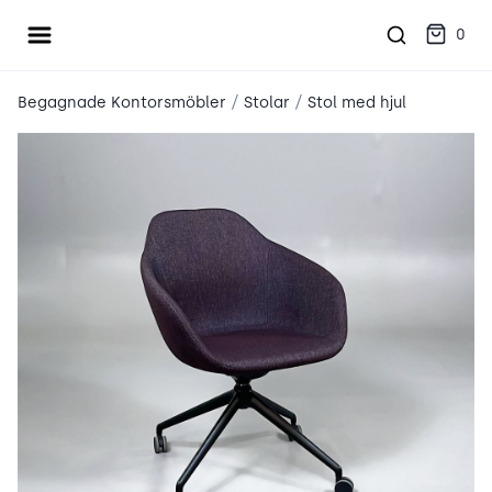
Öppna meny
place2place
0
/
/
Begagnade Kontorsmöbler
Stolar
Stol med hjul