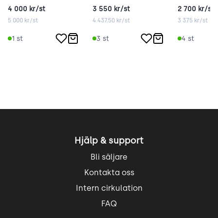
4 000
kr/st
3 550
kr/st
2 700
kr/st
5 000
kr/st
4 437.50
kr/st
3 375
kr/st
1
st
3
st
4
st
Hjälp & support
Bli säljare
Kontakta oss
Intern cirkulation
FAQ