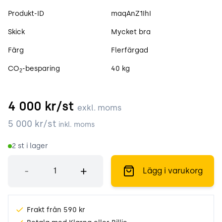
Produktspecifikation
Produkt-ID
maqAnZ1IhI
Skick
Mycket bra
Färg
Flerfärgad
CO
-besparing
40 kg
2
4 000
kr/st
exkl. moms
5 000
kr/st
inkl. moms
2
st i lager
Antal
-
+
Lägg i varukorg
Frakt från 590 kr