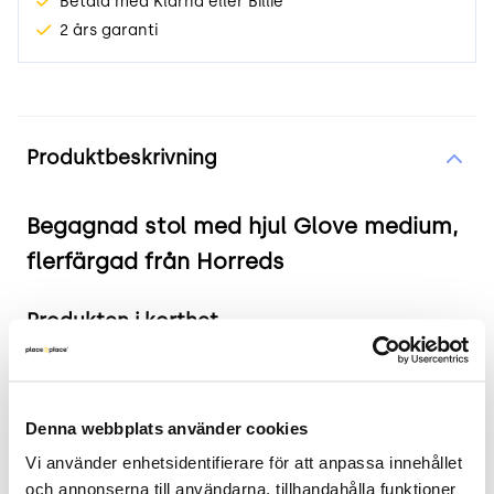
Betala med Klarna eller Billie
2 års garanti
Produktinformation
Produktbeskrivning
Begagnad stol med hjul Glove medium,
flerfärgad från Horreds
Produkten i korthet
Färg och material: Brunmelerad textil, svart
underrede.
Mått: Bredd: 62 cm, Djup: 64 cm, Höjd: 98 cm,
Denna webbplats använder cookies
Sitthöjd: 46 cm.
Vi använder enhetsidentifierare för att anpassa innehållet 
Skick: 4/5
och annonserna till användarna, tillhandahålla funktioner 