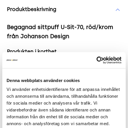
Produktinformation
Produktbeskrivning
Begagnad sittpuff U-Sit-70, röd/krom
från Johanson Design
Produkten i korthet
Färg och material: Röd färg med kromade
detaljer.
Mått: Höjd 47 cm x Bredd 70 cm x Djup 70 cm.
Denna webbplats använder cookies
Skick: 4/5
Vi använder enhetsidentifierare för att anpassa innehållet 
2 års garanti
och annonserna till användarna, tillhandahålla funktioner 
för sociala medier och analysera vår trafik. Vi 
Mer om U-Sit-70
vidarebefordrar även sådana identifierare och annan 
information från din enhet till de sociala medier och 
Denna sittpuff kombinerar funktionell design med
annons- och analysföretag som vi samarbetar med. 
en tidlös estetik. Den är idealisk för alla moderna