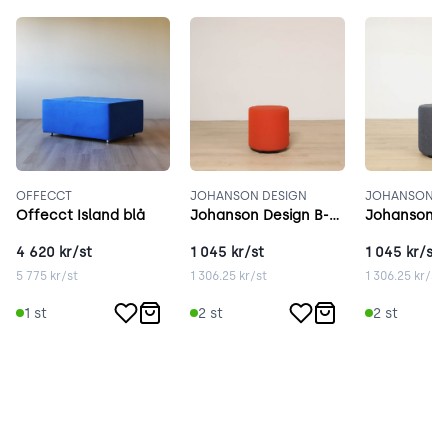
OFFECCT
JOHANSON DESIGN
JOHANSON D
Offecct Island blå
Johanson Design B-Bitz Bongo Röd
4 620
kr/st
1 045
kr/st
1 045
kr/st
5 775
kr/st
1 306.25
kr/st
1 306.25
kr/st
1
st
2
st
2
st