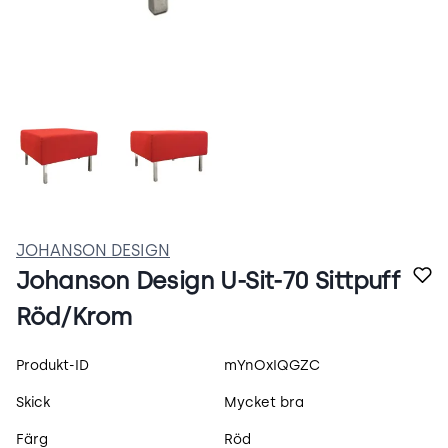
qKr4LOyychi1.webp
u-sit-70.webp
JOHANSON DESIGN
Johanson Design U-Sit-70 Sittpuff
Röd/Krom
Produktspecifikation
Produkt-ID
mYnOxIQGZC
Skick
Mycket bra
Färg
Röd