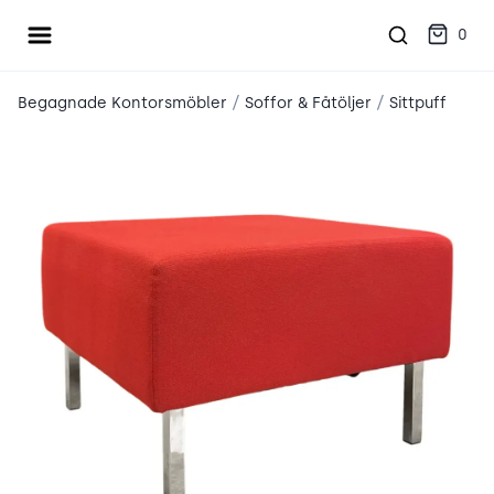
Öppna meny
place2place
0
/
/
Begagnade Kontorsmöbler
Soffor & Fåtöljer
Sittpuff