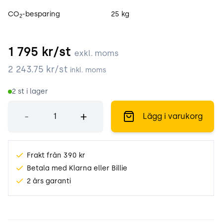
CO
-besparing
25 kg
2
1 795
kr/st
exkl. moms
2 243.75
kr/st
inkl. moms
2
st i lager
Antal
-
+
Lägg i varukorg
Frakt från 390 kr
Betala med Klarna eller Billie
2 års garanti