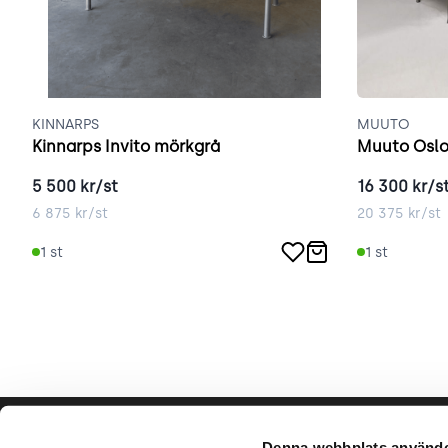
KINNARPS
MUUTO
Kinnarps Invito mörkgrå
Muuto Oslo
5 500
kr/st
16 300
kr/s
6 875
kr/st
20 375
kr/st
1
st
1
st
Hjälp & support
Vårt hå
Denna webbplats använde