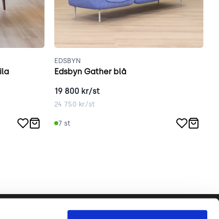
EDSBYN
E
ila
Edsbyn Gather blå
E
19 800
kr/st
1
24 750
kr/st
1
7
st
Följ oss gärna!