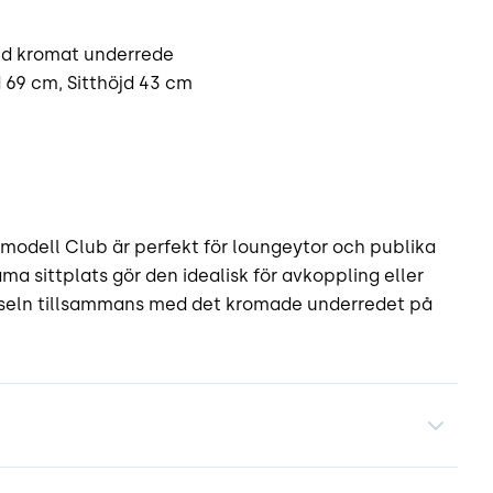
med kromat underrede
 69 cm, Sitthöjd 43 cm
odell Club är perfekt för loungeytor och publika
a sittplats gör den idealisk för avkoppling eller
ädseln tillsammans med det kromade underredet på
.