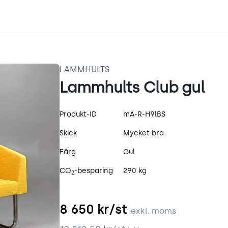
LAMMHULTS
Lammhults Club gul
Produktspecifikation
Produkt-ID
mA-R-H9lBS
Skick
Mycket bra
Färg
Gul
CO
-besparing
290 kg
2
8 650
kr/st
exkl. moms