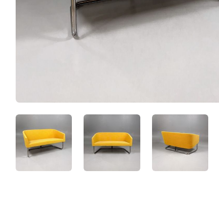
B8JJ_qaqj5w_.jpeg
5T5HZw9j0eN_.jpeg
0gk9LR9L