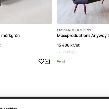
MASSPRODUCTIONS
 mörkgrön
Massproductions Anyway l
t
15 400
kr/st
19 250
kr/st
6
st
llbara arbete
place2place
Annat
r cookies