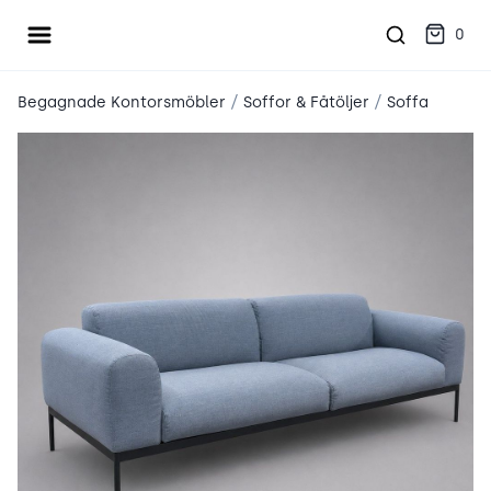
Öppna meny
place2place
0
/
/
Begagnade Kontorsmöbler
Soffor & Fåtöljer
Soffa