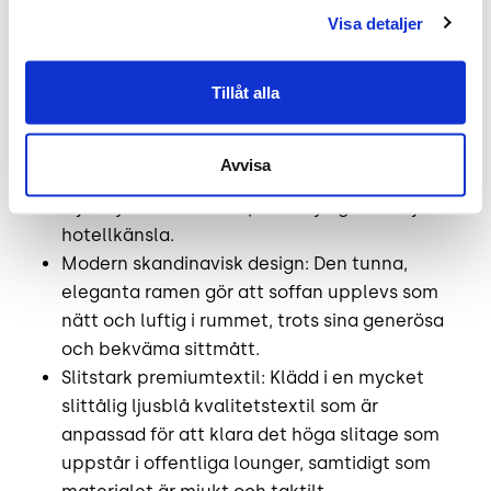
Adea tillverkar sina möbler med ett exceptionellt
Visa detaljer
fokus på hantverk och hållbarhet, vilket märks i
varje sömdetalj.
Tillåt alla
Oslagbar sittkomfort: Plymåerna är
uppbyggda med en högkvalitativ kärna som
Avvisa
ger ett fantastiskt stöd, kombinerat med ett
mjukt ytskikt som skapar en lyxig och följsam
hotellkänsla.
Modern skandinavisk design: Den tunna,
eleganta ramen gör att soffan upplevs som
nätt och luftig i rummet, trots sina generösa
och bekväma sittmått.
Slitstark premiumtextil: Klädd i en mycket
slittålig ljusblå kvalitetstextil som är
anpassad för att klara det höga slitage som
uppstår i offentliga lounger, samtidigt som