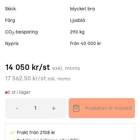
Skick
Mycket bra
Färg
Ljusblå
CO
-besparing
290 kg
2
Nypris
från 40 000 kr
14 050
kr/st
exkl. moms
17 562.50
kr/st
inkl. moms
0
st i lager
Antal
-
+
Produkten är slutsåld
Frakt från 2108 kr