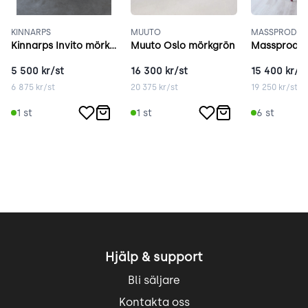
KINNARPS
MUUTO
MASSPRODUC
Kinnarps Invito mörkgrå
Muuto Oslo mörkgrön
5 500
kr/st
16 300
kr/st
15 400
kr/st
6 875
kr/st
20 375
kr/st
19 250
kr/st
1
st
1
st
6
st
Hjälp & support
Bli säljare
Kontakta oss