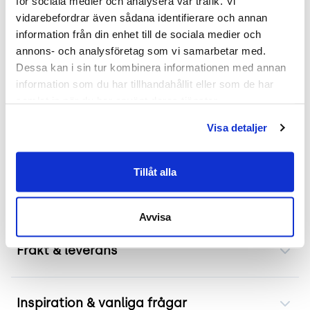
för sociala medier och analysera vår trafik. Vi 
2 års garanti
vidarebefordrar även sådana identifierare och annan 
Mer om Campus
information från din enhet till de sociala medier och 
annons- och analysföretag som vi samarbetar med. 
Begagnad konferensstol från Lammhults modell
Dessa kan i sin tur kombinera informationen med annan 
information som du har tillhandahållit eller som de har 
Campus är idealisk för konferensrum och
samlat in när du har använt deras tjänster.
utbildningsmiljöer. Konferensstolen har en klädd
sits och rygg i blått tyg som bidrar till en behaglig
Visa detaljer
sittkomfort under längre möten eller
föreläsningar. Dess nätta form gör det lätt att
Tillåt alla
arrangera flera konferensstolar runt ett bord utan
att ta upp för mycket plats.
Avvisa
Frakt & leverans
Inspiration & vanliga frågar