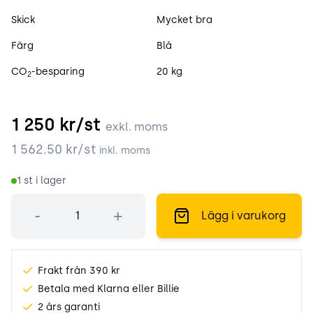
Skick
Mycket bra
Färg
Blå
CO
-besparing
20 kg
2
1 250
kr/st
exkl. moms
1 562.50
kr/st
inkl. moms
1
st i lager
Antal
-
+
Lägg i varukorg
Frakt från 390 kr
Betala med Klarna eller Billie
2 års garanti