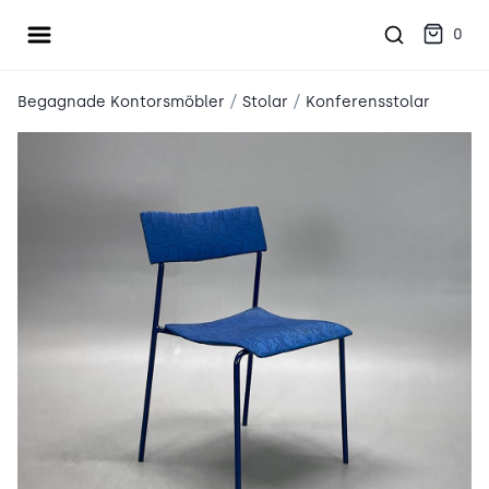
Öppna meny
place2place
0
/
/
Begagnade Kontorsmöbler
Stolar
Konferensstolar