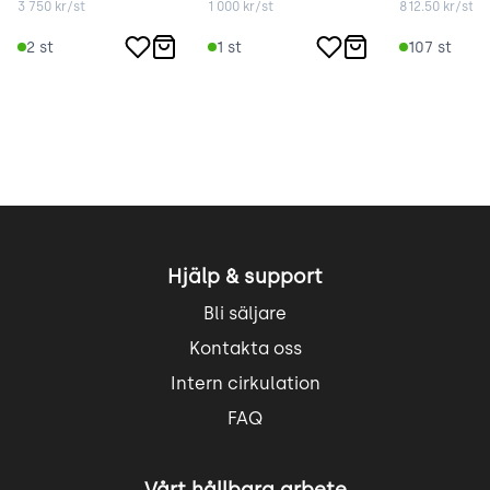
3 750
kr/st
1 000
kr/st
812.50
kr/st
2
st
1
st
107
st
Hjälp & support
Bli säljare
Kontakta oss
Intern cirkulation
FAQ