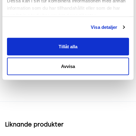
Dessa kan i sin tur kombinera informationen med annan 
kontorslandskap, mötesrum och bibliotek. Dess
information som du har tillhandahållit eller som de har 
slanka profil gör den enkel att montera på väggar
samlat in när du har använt deras tjänster.
och dess estetiska utseende kompletterar alla
rumstyper.
Visa detaljer
Tillåt alla
Frakt & leverans
Avvisa
Inspiration & vanliga frågar
Liknande produkter