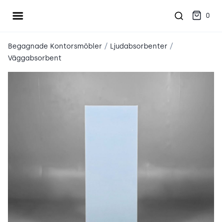
Öppna meny
place2place
0
/
/
Begagnade Kontorsmöbler
Ljudabsorbenter
Väggabsorbent