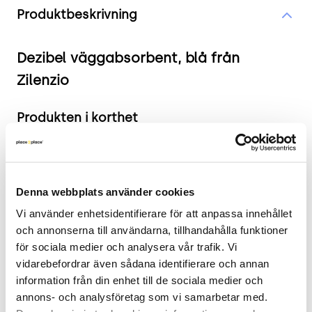
Produktbeskrivning
Dezibel väggabsorbent, blå från
Zilenzio
Produkten i korthet
Färg och material: Blå
Mått: Bredd 45 cm, Djup 8 cm, Höjd 120 cm.
Skick: 4/5
Denna webbplats använder cookies
2 års garanti
Vi använder enhetsidentifierare för att anpassa innehållet 
och annonserna till användarna, tillhandahålla funktioner 
Mer om Zilenzio Väggabsorbent Dezibel
för sociala medier och analysera vår trafik. Vi 
vidarebefordrar även sådana identifierare och annan 
Väggabsorbenten Dezibel från Zilenzio är
information från din enhet till de sociala medier och 
designad för att effektivt dämpa störande ljud och
annons- och analysföretag som vi samarbetar med. 
förbättra akustiken i olika miljöer som