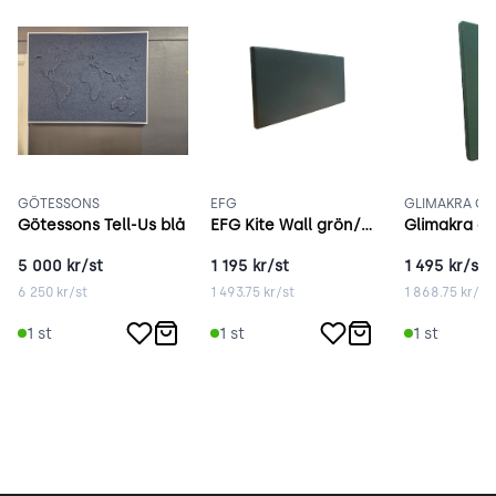
GÖTESSONS
EFG
GLIMAKRA OF
Götessons Tell-Us blå
EFG Kite Wall grön/grå
5 000
kr/st
1 195
kr/st
1 495
kr/st
6 250
kr/st
1 493.75
kr/st
1 868.75
kr/st
1
st
1
st
1
st