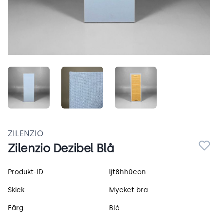
n-IGARPZH9vk.jpeg
dG1t2gurju-O.jpeg
4rBHlbe6Pwvp.jpeg
ZILENZIO
Zilenzio Dezibel Blå
Produktspecifikation
Produkt-ID
ljt8hh0eon
Skick
Mycket bra
Färg
Blå