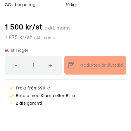
CO
-besparing
10 kg
2
1 500
kr/st
exkl. moms
1 875
kr/st
inkl. moms
0
st i lager
Antal
-
+
Produkten är slutsåld
Frakt från 390 kr
Betala med Klarna eller Billie
2 års garanti
Produktinformation