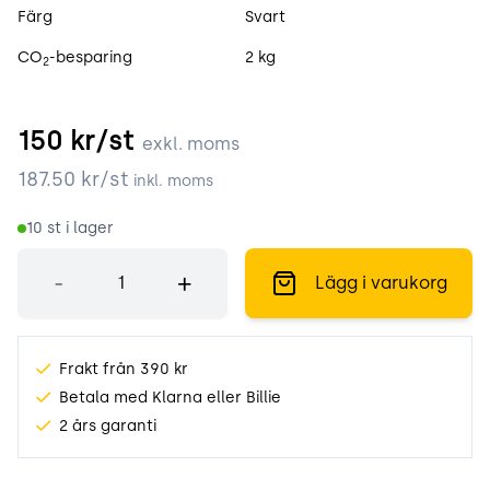
Färg
Svart
CO
-besparing
2 kg
2
150
kr/st
exkl. moms
187.50
kr/st
inkl. moms
10
st i lager
Antal
-
+
Lägg i varukorg
Frakt från 390 kr
Betala med Klarna eller Billie
2 års garanti