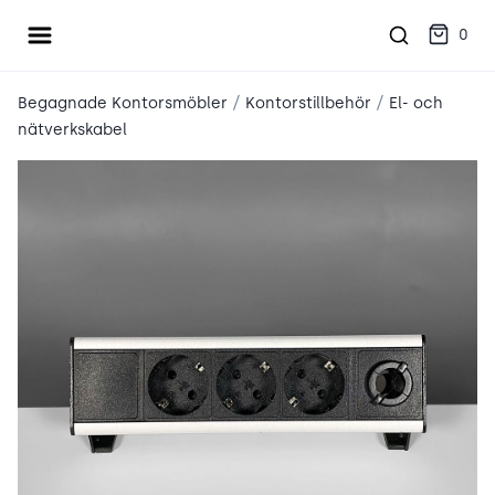
Öppna meny
place2place
0
/
/
Begagnade Kontorsmöbler
Kontorstillbehör
El- och
nätverkskabel