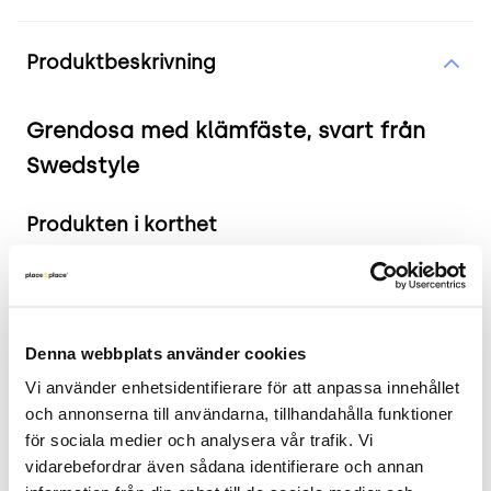
Produktinformation
Produktbeskrivning
Grendosa med klämfäste, svart från
Swedstyle
Produkten i korthet
Färg och material: Svart och silverfinish.
Mått: Standardstorlek för kontorsanvändning.
Skick: 4/5
Denna webbplats använder cookies
2 års garanti
Vi använder enhetsidentifierare för att anpassa innehållet 
Mer om Swedstyle grendosa med
och annonserna till användarna, tillhandahålla funktioner 
klämfäste
för sociala medier och analysera vår trafik. Vi 
vidarebefordrar även sådana identifierare och annan 