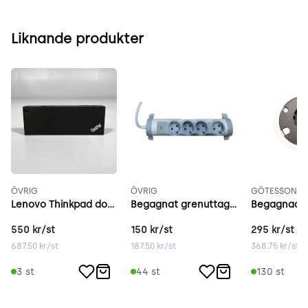
Liknande produkter
ÖVRIG
ÖVRIG
GÖTESSONS
Lenovo Thinkpad dockningsstation Svart
Begagnat grenuttag vit/grå
550
kr/st
150
kr/st
295
kr/st
687.50
kr/st
187.50
kr/st
368.75
kr/st
3
st
44
st
130
st