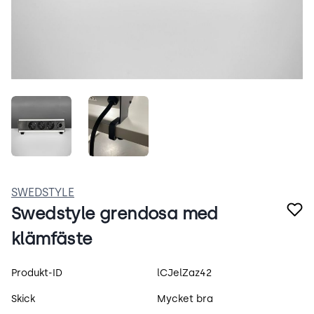
RP-JSaCEB3Dd.jpeg
pqOAEKNC8SWg.jpeg
SWEDSTYLE
Swedstyle grendosa med
klämfäste
Produktspecifikation
Produkt-ID
lCJelZaz42
Skick
Mycket bra