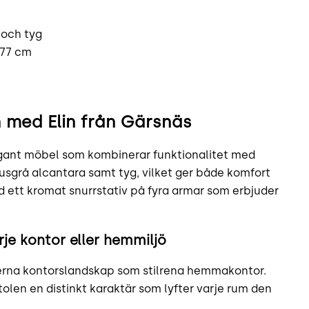
 och tyg
 77 cm
n med Elin från Gärsnäs
legant möbel som kombinerar funktionalitet med
 ljusgrå alcantara samt tyg, vilket ger både komfort
d ett kromat snurrstativ på fyra armar som erbjuder
je kontor eller hemmiljö
derna kontorslandskap som stilrena hemmakontor.
len en distinkt karaktär som lyfter varje rum den