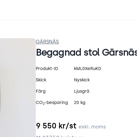
GÄRSNÄS
Begagnad stol Gärsnäs 
Produktspecifikation
Produkt-ID
kML0XeRuKD
Skick
Nyskick
Färg
Ljusgrå
CO
-besparing
20 kg
2
9 550
kr/st
exkl. moms