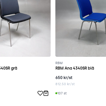
RBM
40SR grå
RBM Ana 4340SR blå
650
kr/st
812.50
kr/st
107
st