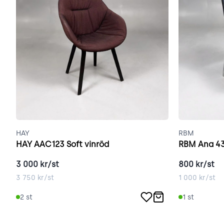
HAY
RBM
HAY AAC123 Soft vinröd
RBM Ana 43
3 000
kr/st
800
kr/st
3 750
kr/st
1 000
kr/st
2
st
1
st