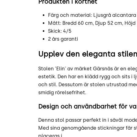
Produkten i korthet
Färg och material: Ljusgrå alcantara
Mått: Bredd 60 cm, Djup 52 cm, Höjd
Skick: 4/5
2 års garanti
Upplev den eleganta stile
Stolen 'Elin' av märket Gärsnäs är en e
estetik. Den har en klädd rygg och sits i
och stil. Dessutom är stolen utrustad me
smidig rörelsefrihet.
Design och användbarhet för var
Denna stol passar perfekt in i såväl mo
Med sina genomgående stickningar får sto
placeras i.