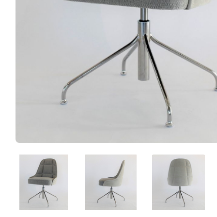
wfLNVcynqqZY.png
L-sI5-l37eCc.png
3_URfj_3