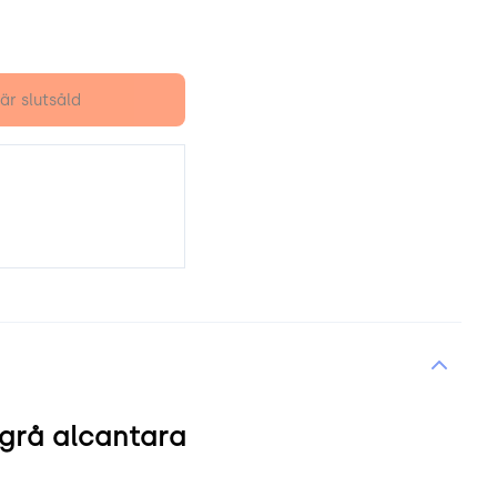
är slutsåld
usgrå alcantara