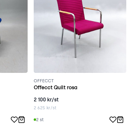
OFFECCT
V
Offecct Quilt rosa
V
2 100
kr/st
2
2 625
kr/st
3
2
st