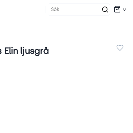
Sök
0
Elin ljusgrå