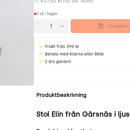
11 937.50
kr/st
inkl. moms
0
st i lager
Antal
-
+
Produkten 
Frakt från 390 kr
Betala med Klarna eller Billie
2 års garanti
Produktinformation
Produktbeskrivning
zqDm.png
Stol Elin från Gärsnäs i lj